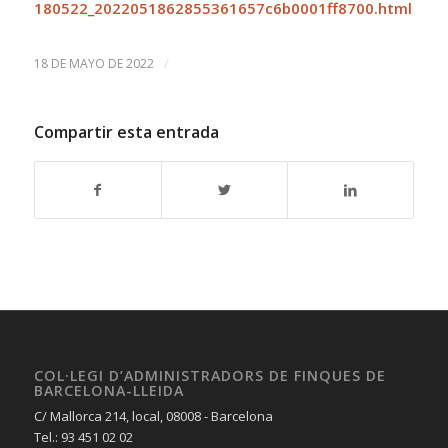
180522_2022051862855361657c6b0001ff8700.html
/
18 DE MAYO DE 2022
Compartir esta entrada
COL·LEGI D’ADMINISTRADORS DE FINQUES DE
BARCELONA-LLEIDA
C/ Mallorca 214, local, 08008 - Barcelona
Tel.: 93 451 02 02