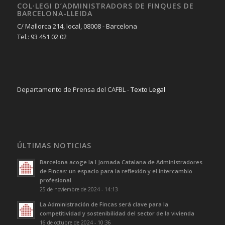
COL·LEGI D’ADMINISTRADORS DE FINQUES DE
BARCELONA-LLEIDA
C/ Mallorca 214, local, 08008 - Barcelona
Tel.: 93 451 02 02
Departamento de Prensa del CAFBL -
Texto Legal
ÚLTIMAS NOTICIAS
Barcelona acoge la I Jornada Catalana de Administradores
de Fincas: un espacio para la reflexión y el intercambio
profesional
25 de noviembre de 2024 - 14:13
La Administración de Fincas será clave para la
competitividad y sostenibilidad del sector de la vivienda
16 de octubre de 2024 - 10:36