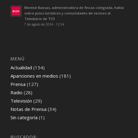
Montse Bassas, administradora de fincas colegiada, habla
sobre pisos turísticos y comunidades de vecinos al
Telediario de TV3
7 de agosto de 2024 - 12:54
MENÚ
Actualidad
(154)
Apariciones en medios
(181)
Prensa
(127)
Radio
(28)
Televisión
(29)
Notas de Prensa
(34)
Sin categoría
(1)
BUSCADOR: