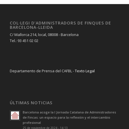
COL·LEGI D’ADMINISTRADORS DE FINQUES DE
BARCELONA-LLEIDA
C/ Mallorca 214, local, 08008 - Barcelona
Tel.: 93 451 02 02
Departamento de Prensa del CAFBL -
Texto Legal
ÚLTIMAS NOTICIAS
Barcelona acoge la I Jornada Catalana de Administradores
de Fincas: un espacio para la reflexión y el intercambio
profesional
25 de noviembre de 2024 - 14:13