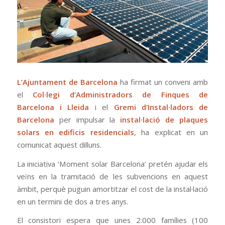
L’Ajuntament de Barcelona
ha firmat un conveni amb
el
Col·legi d’Administradors de Finques de
Barcelona i Lleida
i el
Gremi d’Instal·ladors de
Barcelona
per impulsar la
instal·lació de plaques
solars en edificis residencials
, ha explicat en un
comunicat aquest dilluns.
La iniciativa ‘Moment solar Barcelona’ pretén ajudar els
veïns en la tramitació de les subvencions en aquest
àmbit, perquè puguin amortitzar el cost de la instal·lació
en un termini de dos a tres anys.
El consistori espera que unes 2.000 famílies (100