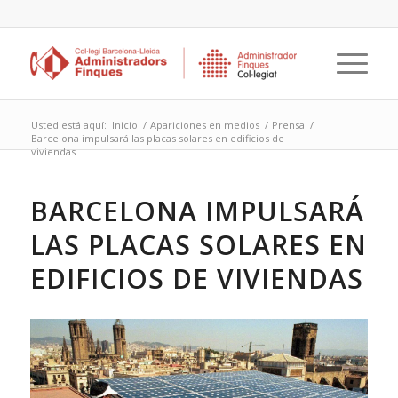
Usted está aquí:
Inicio
/
Apariciones en medios
/
Prensa
/
Barcelona impulsará las placas solares en edificios de
viviendas
BARCELONA IMPULSARÁ
LAS PLACAS SOLARES EN
EDIFICIOS DE VIVIENDAS