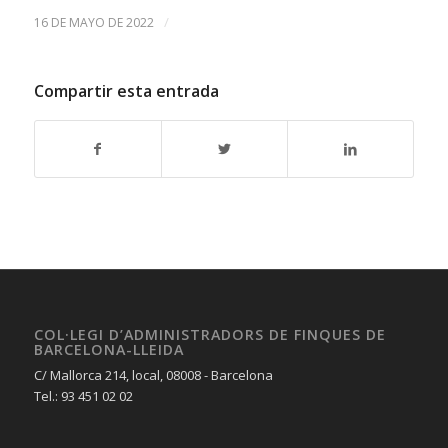
/
16 DE MAYO DE 2022
Compartir esta entrada
COL·LEGI D’ADMINISTRADORS DE FINQUES DE
BARCELONA-LLEIDA
C/ Mallorca 214, local, 08008 - Barcelona
Tel.: 93 451 02 02