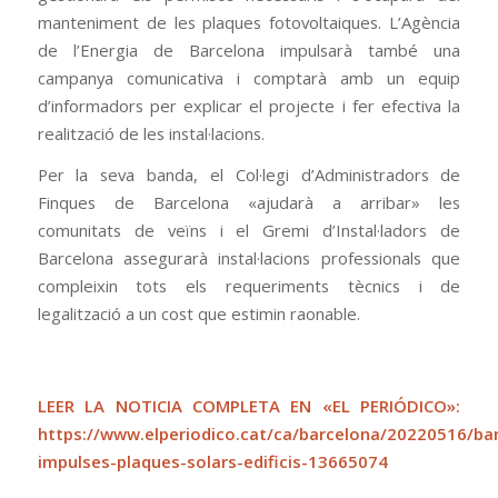
manteniment de les plaques fotovoltaiques. L’Agència
de l’Energia de Barcelona impulsarà també una
campanya comunicativa i comptarà amb un equip
d’informadors per explicar el projecte i fer efectiva la
realització de les instal·lacions.
Per la seva banda, el Col·legi d’Administradors de
Finques de Barcelona «ajudarà a arribar» les
comunitats de veïns i el Gremi d’Instal·ladors de
Barcelona assegurarà instal·lacions professionals que
compleixin tots els requeriments tècnics i de
legalització a un cost que estimin raonable.
LEER LA NOTICIA COMPLETA EN «EL PERIÓDICO»:
https://www.elperiodico.cat/ca/barcelona/20220516/ba
impulses-plaques-solars-edificis-13665074