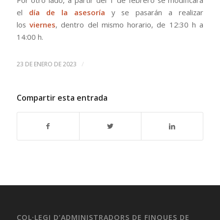
Por otro lado, a partir del 1 de febrero se modificará
el
día de la asesoría
y se pasarán a realizar
los
viernes
, dentro del mismo horario, de 12:30 h a
14:00 h.
/
23 DE ENERO DE 2023
Compartir esta entrada
COL·LEGI D’ADMINISTRADORS DE FINQUES DE