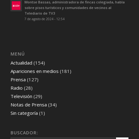
Montse Bassas, administradora de fincas colegiada, habla
sobre pisos turísticos y comunidades de vecinos al
Telediario de TV3
7 de agosto de 2024 - 12:54
MENÚ
Actualidad
(154)
Apariciones en medios
(181)
Prensa
(127)
Radio
(28)
Televisión
(29)
Notas de Prensa
(34)
Sin categoría
(1)
BUSCADOR: