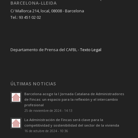
BARCELONA-LLEIDA
C/ Mallorca 214, local, 08008 - Barcelona
Tel.: 93 451 02 02
Departamento de Prensa del CAFBL -
Texto Legal
ÚLTIMAS NOTICIAS
Barcelona acoge la I Jornada Catalana de Administradores
de Fincas: un espacio para la reflexión y el intercambio
profesional
25 de noviembre de 2024 - 14:13
La Administración de Fincas será clave para la
competitividad y sostenibilidad del sector de la vivienda
16 de octubre de 2024 - 10:36