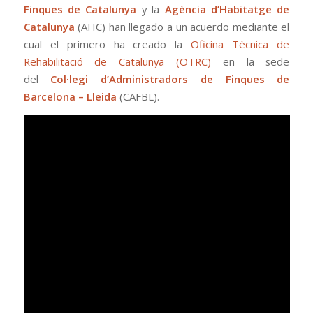
Finques de Catalunya
y la
Agència d’Habitatge de
Catalunya
(AHC) han llegado a un acuerdo mediante el
cual el primero ha creado la
Oficina Tècnica de
Rehabilitació de Catalunya (OTRC)
en la sede
del
Col·legi d’Administradors de Finques de
Barcelona – Lleida
(CAFBL).