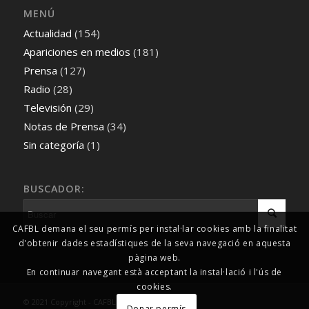
MENÚ
Actualidad
(154)
Apariciones en medios
(181)
Prensa
(127)
Radio
(28)
Televisión
(29)
Notas de Prensa
(34)
Sin categoría
(1)
BUSCADOR:
CAFBL demana el seu permís per instal·lar cookies amb la finalitat
d'obtenir dades estadístiques de la seva navegació en aquesta
pàgina web.
En continuar navegant està acceptant la instal·lació i l'ús de
cookies.
© 2021 Copyright - CAFBL Comunicació
Donar permís