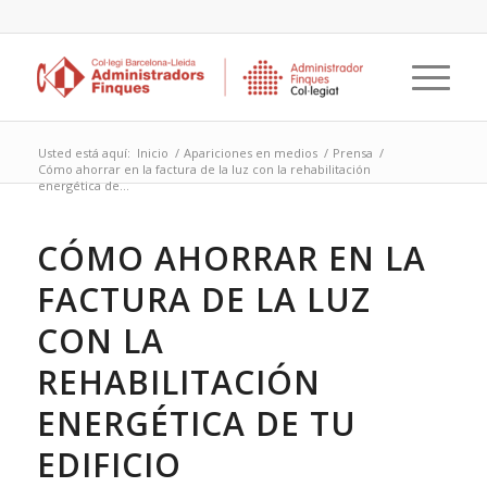
Usted está aquí:
Inicio
/
Apariciones en medios
/
Prensa
/
Cómo ahorrar en la factura de la luz con la rehabilitación
energética de...
CÓMO AHORRAR EN LA
FACTURA DE LA LUZ
CON LA
REHABILITACIÓN
ENERGÉTICA DE TU
EDIFICIO