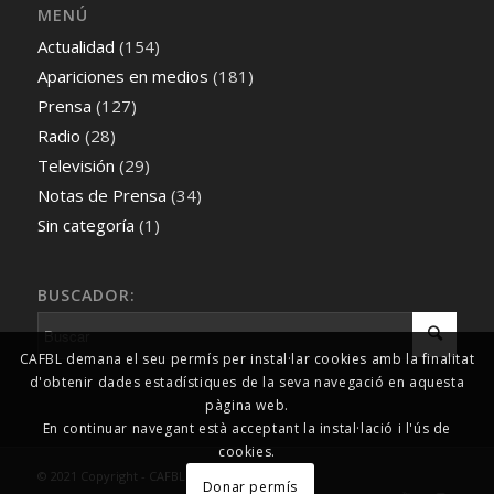
MENÚ
Actualidad
(154)
Apariciones en medios
(181)
Prensa
(127)
Radio
(28)
Televisión
(29)
Notas de Prensa
(34)
Sin categoría
(1)
BUSCADOR:
CAFBL demana el seu permís per instal·lar cookies amb la finalitat
d'obtenir dades estadístiques de la seva navegació en aquesta
pàgina web.
En continuar navegant està acceptant la instal·lació i l'ús de
cookies.
© 2021 Copyright - CAFBL Comunicació
Donar permís