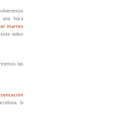
esolveremos
e una hora
mer martes
n este video
riremos las
esentación
rcelona. Si