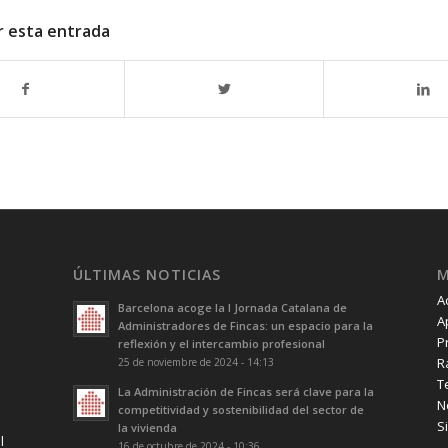
r esta entrada
ÚLTIMAS NOTICIAS
A
Barcelona acoge la I Jornada Catalana de
A
Administradores de Fincas: un espacio para la
P
reflexión y el intercambio profesional
R
25 de noviembre de 2024 - 14:13
T
La Administración de Fincas será clave para la
N
competitividad y sostenibilidad del sector de
S
la vivienda
l
16 de octubre de 2024 - 10:36