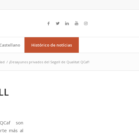
Castellano
Histórico de notícias
dad
/
¡Desayunos privados del Segell de Qualitat QCaf!
LL
 QCaf son
rte más al