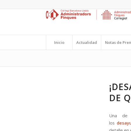
Inicio
Actualidad
Notas de Pre
¡DES
DE Q
Una de l
los
desay
detalle en