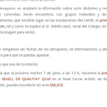
esayunos se ampliará la información sobre este distintivo y r
 concretas. Serán encuentros con grupos reducidos y d
mente, que tendrán lugar en las instalaciones del CAFBL el
pri
mes
, tal y como te explica el Sr. Rubén Llach, vocal del Colegio, e
n la imagen para verlo).
 tengamos las fechas de los desayunos, te informaremos y ab
nes para que te puedas apuntar.
 que sea de tu interés!
a que el próximo martes 7 de junio, a las 12 h., hacemos la
pr
del SEGELL DE QUALITAT QCaf
en el Reial Cercle Artístic de Ba
stir, puedes inscribirte en este
ENLACE
.