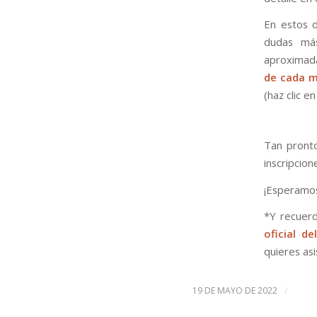
En estos d
dudas más
aproximada
de cada 
(haz clic e
Tan pronto
inscripcio
¡Esperamos
*Y recuerd
oficial 
quieres asi
/
19 DE MAYO DE 2022