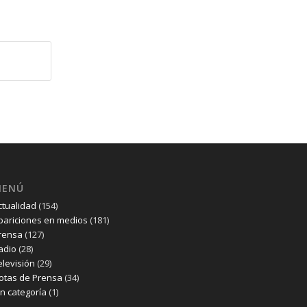
MENÚ
ctualidad
(154)
pariciones en medios
(181)
rensa
(127)
adio
(28)
elevisión
(29)
otas de Prensa
(34)
in categoría
(1)