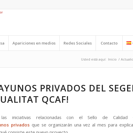
nsa
Apariciones en medios
Redes Sociales
Contacto
Usted está aquí:
Inicio
/
Actuali
AYUNOS PRIVADOS DEL SEGE
UALITAT QCAF!
as iniciativas relacionadas con el Sello de Calidad
unos privados
que se organizarán una vez al mes para explica
 qué consiste este nuevo proyecto.