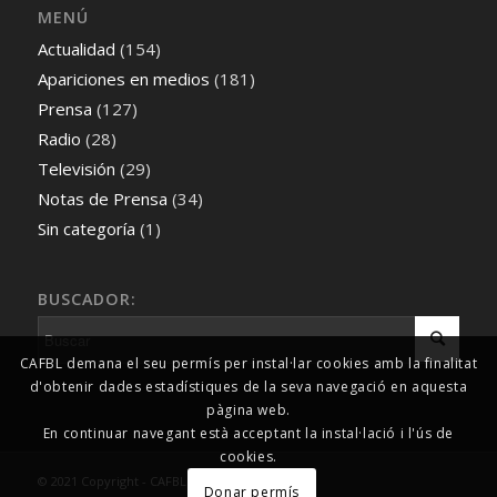
MENÚ
Actualidad
(154)
Apariciones en medios
(181)
Prensa
(127)
Radio
(28)
Televisión
(29)
Notas de Prensa
(34)
Sin categoría
(1)
BUSCADOR:
CAFBL demana el seu permís per instal·lar cookies amb la finalitat
d'obtenir dades estadístiques de la seva navegació en aquesta
pàgina web.
En continuar navegant està acceptant la instal·lació i l'ús de
cookies.
© 2021 Copyright - CAFBL Comunicació
Donar permís