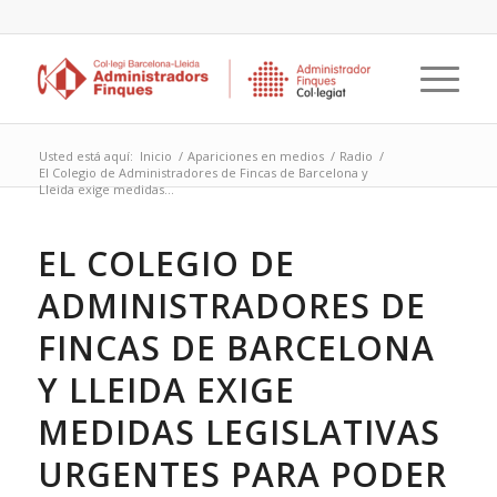
Usted está aquí:
Inicio
/
Apariciones en medios
/
Radio
/
El Colegio de Administradores de Fincas de Barcelona y
Lleida exige medidas...
EL COLEGIO DE
ADMINISTRADORES DE
FINCAS DE BARCELONA
Y LLEIDA EXIGE
MEDIDAS LEGISLATIVAS
URGENTES PARA PODER