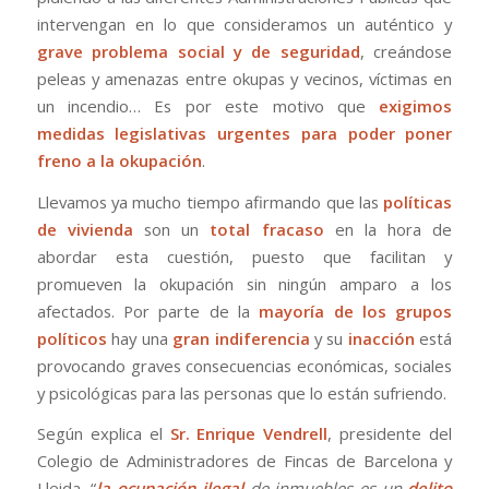
intervengan en lo que consideramos un auténtico y
grave problema social y de seguridad
, creándose
peleas y amenazas entre okupas y vecinos, víctimas en
un incendio… Es por este motivo que
exigimos
medidas legislativas urgentes para poder poner
freno a la okupación
.
Llevamos ya mucho tiempo afirmando que las
políticas
de vivienda
son un
total fracaso
en la hora de
abordar esta cuestión, puesto que facilitan y
promueven la okupación sin ningún amparo a los
afectados. Por parte de la
mayoría de los grupos
políticos
hay una
gran indiferencia
y su
inacción
está
provocando graves consecuencias económicas, sociales
y psicológicas para las personas que lo están sufriendo.
Según explica el
Sr. Enrique Vendrell
, presidente del
Colegio de Administradores de Fincas de Barcelona y
Lleida, “
la ocupación ilegal
de inmuebles es un
delito