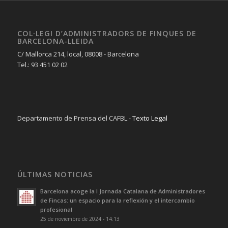
COL·LEGI D’ADMINISTRADORS DE FINQUES DE
BARCELONA-LLEIDA
C/ Mallorca 214, local, 08008 - Barcelona
Tel.: 93 451 02 02
Departamento de Prensa del CAFBL -
Texto Legal
ÚLTIMAS NOTICIAS
Barcelona acoge la I Jornada Catalana de Administradores
de Fincas: un espacio para la reflexión y el intercambio
profesional
25 de noviembre de 2024 - 14:13