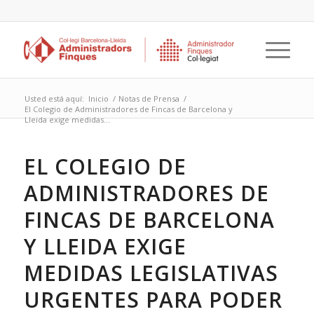
Usted está aquí:
Inicio
/
Notas de Prensa
/
El Colegio de Administradores de Fincas de Barcelona y
Lleida exige medidas...
EL COLEGIO DE
ADMINISTRADORES DE
FINCAS DE BARCELONA
Y LLEIDA EXIGE
MEDIDAS LEGISLATIVAS
URGENTES PARA PODER