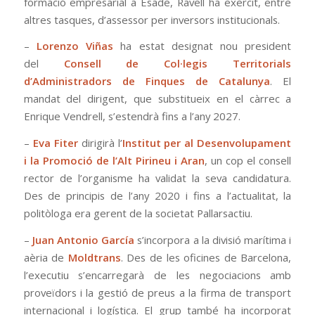
formació empresarial a Esade, Ravell ha exercit, entre
altres tasques, d’assessor per inversors institucionals.
–
Lorenzo Viñas
ha estat designat nou president
del
Consell de Col·legis Territorials
d’Administradors de Finques de Catalunya
. El
mandat del dirigent, que substitueix en el càrrec a
Enrique Vendrell, s’estendrà fins a l’any 2027.
–
Eva Fiter
dirigirà l’
Institut per al Desenvolupament
i la Promoció de l’Alt Pirineu i Aran
, un cop el consell
rector de l’organisme ha validat la seva candidatura.
Des de principis de l’any 2020 i fins a l’actualitat, la
politòloga era gerent de la societat Pallarsactiu.
–
Juan Antonio García
s’incorpora a la divisió marítima i
aèria de
Moldtrans
. Des de les oficines de Barcelona,
l’executiu s’encarregarà de les negociacions amb
proveïdors i la gestió de preus a la firma de transport
internacional i logística. El grup també ha incorporat