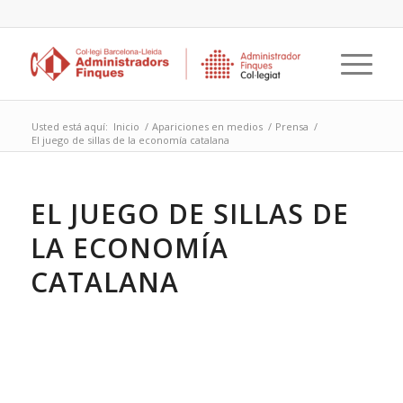
Usted está aquí:
Inicio
/
Apariciones en medios
/
Prensa
/
El juego de sillas de la economía catalana
EL JUEGO DE SILLAS DE
LA ECONOMÍA
CATALANA