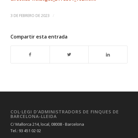
/
3 DE FEBRERO DE 2023
Compartir esta entrada
COL·LEGI D’ADMINISTRADORS DE FINQUES DE
BARCELONA-LLEIDA
C/ Mallorca 214, local, 08008 - Barcelona
Tel.: 93 451 02 02