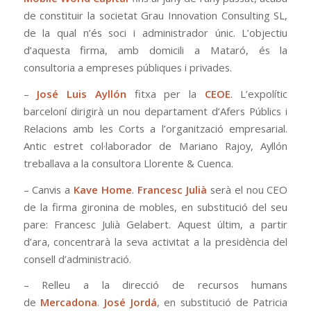
de constituir la societat Grau Innovation Consulting SL,
de la qual n’és soci i administrador únic. L’objectiu
d’aquesta firma, amb domicili a Mataró, és la
consultoria a empreses públiques i privades.
–
José Luis Ayllón
fitxa per la
CEOE
. L’expolític
barceloní dirigirà un nou departament d’Afers Públics i
Relacions amb les Corts a l’organització empresarial.
Antic estret col·laborador de Mariano Rajoy, Ayllón
treballava a la consultora Llorente & Cuenca.
– Canvis a
Kave Home
.
Francesc Julià
serà el nou CEO
de la firma gironina de mobles, en substitució del seu
pare: Francesc Julià Gelabert. Aquest últim, a partir
d’ara, concentrarà la seva activitat a la presidència del
consell d’administració.
– Relleu a la direcció de recursos humans
de
Mercadona
.
José Jordá
, en substitució de Patricia