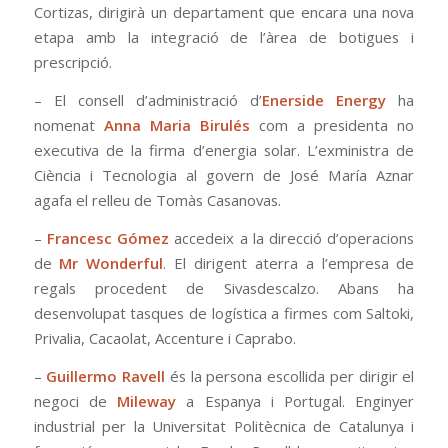
Cortizas, dirigirà un departament que encara una nova
etapa amb la integració de l’àrea de botigues i
prescripció.
– El consell d’administració d’
Enerside Energy
ha
nomenat
Anna Maria Birulés
com a presidenta no
executiva de la firma d’energia solar. L’exministra de
Ciència i Tecnologia al govern de José María Aznar
agafa el relleu de Tomàs Casanovas.
–
Francesc Gómez
accedeix a la direcció d’operacions
de
Mr Wonderful
. El dirigent aterra a l’empresa de
regals procedent de Sivasdescalzo. Abans ha
desenvolupat tasques de logística a firmes com Saltoki,
Privalia, Cacaolat, Accenture i Caprabo.
–
Guillermo Ravell
és la persona escollida per dirigir el
negoci de
Mileway
a Espanya i Portugal. Enginyer
industrial per la Universitat Politècnica de Catalunya i