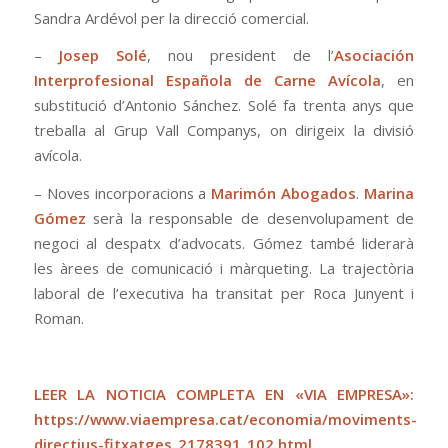
Sandra Ardévol per la direcció comercial.
–
Josep Solé
, nou president de l’
Asociación
Interprofesional Española de Carne Avícola
, en
substitució d’Antonio Sánchez. Solé fa trenta anys que
treballa al Grup Vall Companys, on dirigeix la divisió
avícola.
– Noves incorporacions a
Marimón Abogados
.
Marina
Gómez
serà la responsable de desenvolupament de
negoci al despatx d’advocats. Gómez també liderarà
les àrees de comunicació i màrqueting. La trajectòria
laboral de l’executiva ha transitat per Roca Junyent i
Roman.
LEER LA NOTICIA COMPLETA EN «VIA EMPRESA»:
https://www.viaempresa.cat/economia/moviments-
directius-fitxatges_2178391_102.html