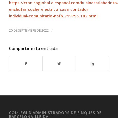
https://cronicaglobal.elespanol.com/business/laberinto
enchufar-coche-electrico-casa-contador-
individual-comunitario-npfb_719795_102.html
/
20 DE SEPTIEMBRE DE 2022
Compartir esta entrada
COL·LEGI D’ADMINISTRADORS DE FINQUES DE
BARCELONA-LLEIDA