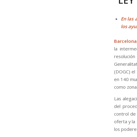
“LEY
En las 
los ay
Barcelona,
la interme
resolució
Generalita
(DOGC) el 
en 140 mun
como zonas
Las alegaci
del proced
control de 
oferta y l
los poderes