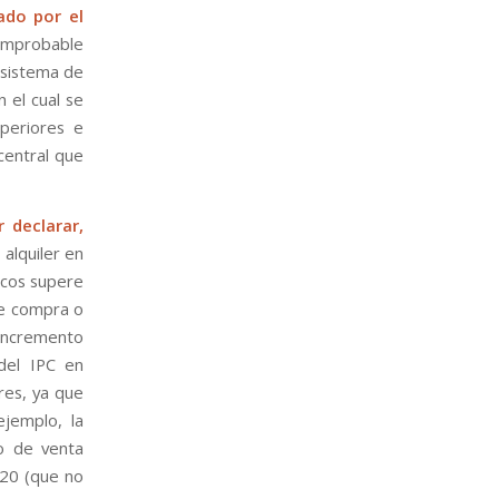
ado por el
improbable
 sistema de
n el cual se
uperiores e
 central que
 declarar,
 alquiler en
icos supere
de compra o
 incremento
del IPC en
res, ya que
jemplo, la
io de venta
020 (que no