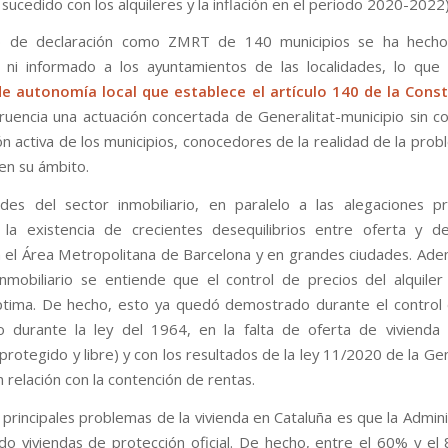
sucedido con los alquileres y la inflación en el periodo 2020-2022)
o de declaración como ZMRT de 140 municipios se ha hecho
 ni informado a los ayuntamientos de las localidades, lo que
de autonomía local que establece el artículo 140 de la Const
ruencia una actuación concertada de Generalitat-municipio sin co
ón activa de los municipios, conocedores de la realidad de la pro
 en su ámbito.
des del sector inmobiliario, en paralelo a las alegaciones p
 la existencia de crecientes desequilibrios entre oferta y 
n el Área Metropolitana de Barcelona y en grandes ciudades. Ad
inmobiliario se entiende que el control de precios del alquile
ptima. De hecho, esto ya quedó demostrado durante el control d
 durante la ley del 1964, en la falta de oferta de vivienda 
protegido y libre) y con los resultados de la ley 11/2020 de la Ge
 relación con la contención de rentas.
 principales problemas de la vivienda en Cataluña es que la Admini
do viviendas de protección oficial. De hecho, entre el 60% y el