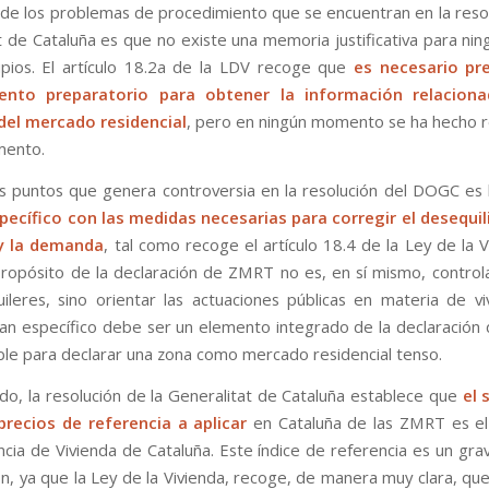
 de los problemas de procedimiento que se encuentran en la resol
t de Cataluña es que no existe una memoria justificativa para nin
pios. El artículo 18.2a de la LDV recoge que
es necesario pr
ento preparatorio para obtener la información relacion
del mercado residencial
, pero en ningún momento se ha hecho r
mento.
s puntos que genera controversia en la resolución del DOGC es
pecífico con las medidas necesarias para corregir el desequil
 y la demanda
, tal como recoge el artículo 18.4 de la Ley de la 
propósito de la declaración de ZMRT no es, en sí mismo, controla
uileres, sino orientar las actuaciones públicas en materia de vi
plan específico debe ser un elemento integrado de la declaració
ble para declarar una zona como mercado residencial tenso.
ado, la resolución de la Generalitat de Cataluña establece que
el 
precios de referencia a aplicar
en Cataluña de las ZMRT es e
ncia de Vivienda de Cataluña. Este índice de referencia es un gra
ón, ya que la Ley de la Vivienda, recoge, de manera muy clara, qu