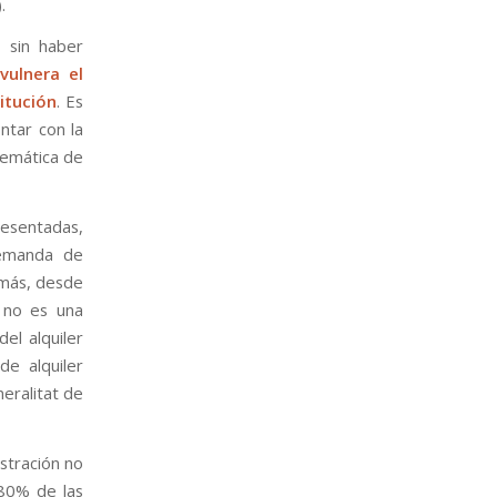
.
 sin haber
vulnera el
itución
. Es
ntar con la
blemática de
resentadas,
demanda de
emás, desde
r no es una
el alquiler
de alquiler
neralitat de
stración no
 80% de las