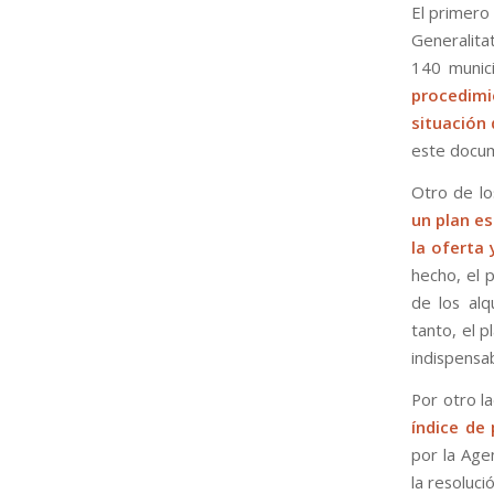
El primero
Generalita
140 munici
procedimi
situación 
este docu
Otro de lo
un plan es
la oferta
hecho, el 
de los alq
tanto, el 
indispensa
Por otro l
índice de 
por la Age
la resoluci