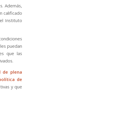
os. Además,
 calificado
el Instituto
condiciones
oles puedan
 es que las
ivados.
d de plena
olítica de
tivas y que