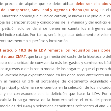
de precios de alquiler que se debe utilizar
debe ser el elabor
o de Transportes, Movilidad y Agenda Urbana (MITMA).
En el 
l Ministerio homologue el índice catalán, la nueva LDV pide que el
oja las características y condiciones de la vivienda y del edificio e
a petición solo se da si se tienen en cuenta los márgenes s
del índice catalán. Por tanto, sería ilegal usar únicamente el valor
clusivamente a superficie y localización.
l artículo 18.3 de la LDV remarca los requisitos para poder
nte, una ZMRT
: que la carga media del coste de la hipoteca o del
esto de la unidad de convivencia más los gastos y suministros bás
los ingresos o de la renta media de los hogares y que el precio 
e la vivienda haya experimentado en los cinco años anteriores un
en al menos un 3% el porcentaje de crecimiento acumulado 
El principal problema se encuentra en la selección de los indicado
a y no corresponde con la definición que hace la LDV. Por e
 calcula la carga media de la hipoteca sobre el 80% del prec
 media es del 64%) y selecciona estadísticas referentes al año 2