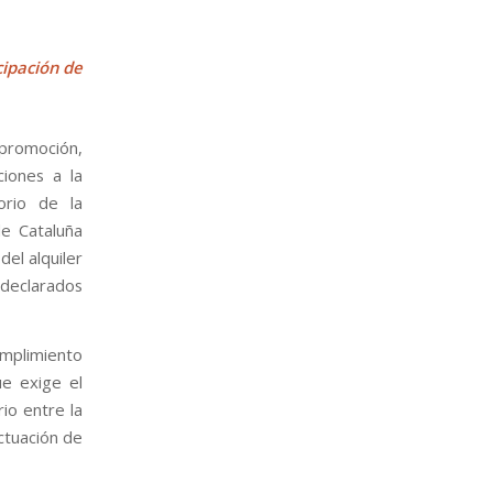
cipación de
 promoción,
ciones a la
orio de la
de Cataluña
el alquiler
 declarados
cumplimiento
ue exige el
rio entre la
ctuación de