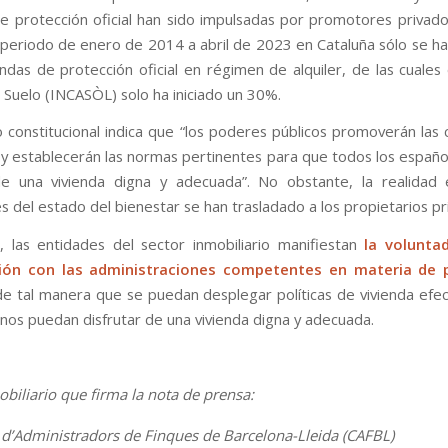
de protección oficial han sido impulsadas por promotores privad
 periodo de enero de 2014 a abril de 2023 en Cataluña sólo se han
ndas de protección oficial en régimen de alquiler, de las cuales 
l Suelo (INCASÒL) solo ha iniciado un 30%.
 constitucional indica que “los poderes públicos promoverán las 
 y establecerán las normas pertinentes para que todos los españ
de una vivienda digna y adecuada”. No obstante, la realidad
s del estado del bienestar se han trasladado a los propietarios pr
, las entidades del sector inmobiliario manifiestan
la volunta
ión con las administraciones competentes en materia de p
de tal manera que se puedan desplegar políticas de vivienda efec
anos puedan disfrutar de una vivienda digna y adecuada.
obiliario que firma la nota de prensa:
i d’Administradors de Finques de Barcelona-Lleida (CAFBL)