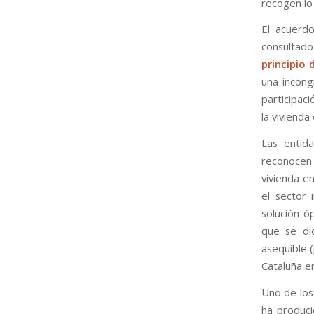
recogen lo 
El acuerd
consultado
principio 
una incong
participaci
la vivienda
Las entida
reconocen
vivienda e
el sector 
solución ó
que se dio
asequible (
Cataluña en
Uno de los
ha produci