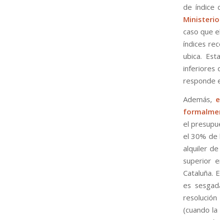
de índice 
Ministeri
caso que e
índices rec
ubica. Est
inferiores 
responde ex
Además,
e
formalme
el presupu
el 30% de 
alquiler d
superior 
Cataluña. 
es sesgad
resolución
(cuando la