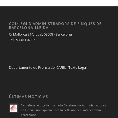
COL·LEGI D’ADMINISTRADORS DE FINQUES DE
BARCELONA-LLEIDA
C/ Mallorca 214, local, 08008 - Barcelona
Tel.: 93 451 02 02
Departamento de Prensa del CAFBL -
Texto Legal
ÚLTIMAS NOTICIAS
Barcelona acoge la I Jornada Catalana de Administradores
de Fincas: un espacio para la reflexión y el intercambio
profesional