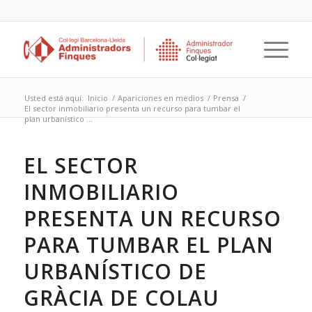
Usted está aquí:
Inicio
/
Apariciones en medios
/
Prensa
/
El sector inmobiliario presenta un recurso para tumbar el
plan urbanístico ...
EL SECTOR
INMOBILIARIO
PRESENTA UN RECURSO
PARA TUMBAR EL PLAN
URBANÍSTICO DE
GRÀCIA DE COLAU