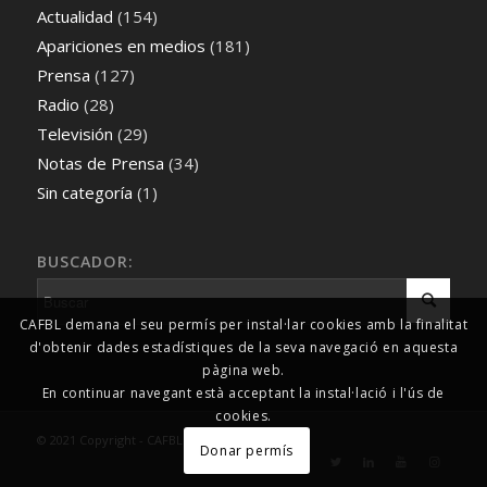
Actualidad
(154)
Apariciones en medios
(181)
Prensa
(127)
Radio
(28)
Televisión
(29)
Notas de Prensa
(34)
Sin categoría
(1)
BUSCADOR:
CAFBL demana el seu permís per instal·lar cookies amb la finalitat
d'obtenir dades estadístiques de la seva navegació en aquesta
pàgina web.
En continuar navegant està acceptant la instal·lació i l'ús de
cookies.
© 2021 Copyright - CAFBL Comunicació
Donar permís