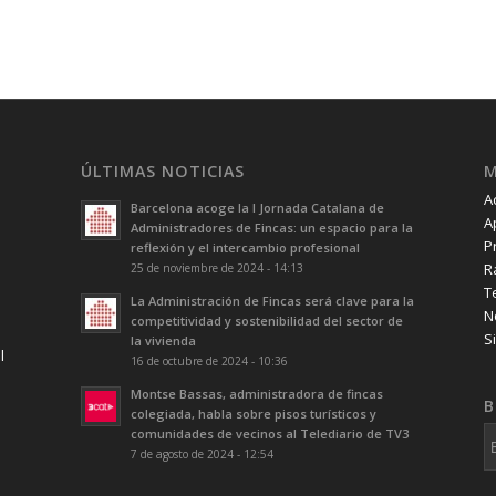
ÚLTIMAS NOTICIAS
A
Barcelona acoge la I Jornada Catalana de
A
Administradores de Fincas: un espacio para la
P
reflexión y el intercambio profesional
R
25 de noviembre de 2024 - 14:13
T
La Administración de Fincas será clave para la
N
competitividad y sostenibilidad del sector de
S
la vivienda
l
16 de octubre de 2024 - 10:36
Montse Bassas, administradora de fincas
B
colegiada, habla sobre pisos turísticos y
comunidades de vecinos al Telediario de TV3
7 de agosto de 2024 - 12:54