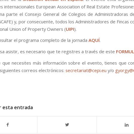
es internacionales European Association of Real Estate Profesione
rma parte el Consejo General de Colegios de Administradoras d
CAFE) y, por consecuente, todos los Administradores de Fincas co
tional Union of Property Owners (
UIPI
).
sultar el programa completo de la jornada
AQUÍ
.
esa asistir, es necesario que te registres a través de este
FORMUL
 que necesites más información sobre el evento, tienes que co
 siguientes correos electrónicos:
secretariat@cepi.eu
y/o
gyorgy@u
r esta entrada