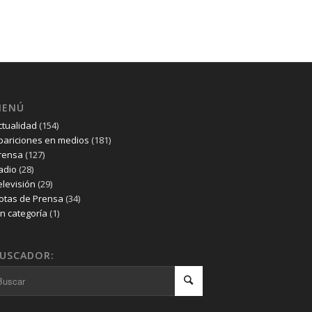
MENÚ
ctualidad
(154)
pariciones en medios
(181)
rensa
(127)
adio
(28)
elevisión
(29)
otas de Prensa
(34)
in categoría
(1)
USCADOR: