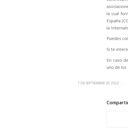
asociacion
la cual fo
España (CG
la Interna
Puedes con
Si te inter
En caso de
uno de los
/
7 DE SEPTIEMBRE DE 2022
Comparti