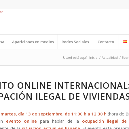
nsa
Apariciones en medios
Redes Sociales
Contacto
Usted está aquí:
Inicio
/
Actualidad
/
Even
NTO ONLINE INTERNACIONAL
ACIÓN ILEGAL DE VIVIENDA
o
martes, día 13 de septiembre, de 11:00 h a 12:30 h
(hora de Br
 un
evento online
para hablar de la
ocupación ilegal de 
ente de la
situación actual en España
. El evento está organiz