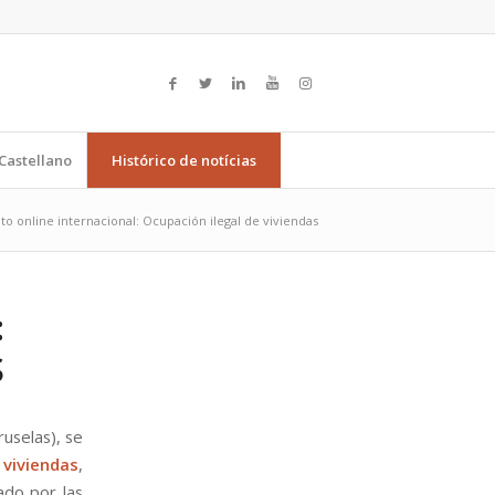
Castellano
Histórico de notícias
to online internacional: Ocupación ilegal de viviendas
:
S
uselas), se
viviendas
,
ado por las