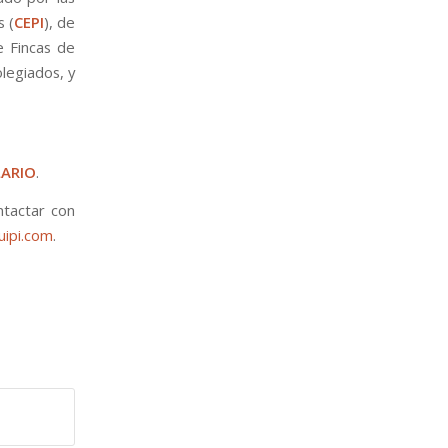
s (
CEPI
), de
e Fincas de
legiados, y
ARIO
.
ntactar con
ipi.com
.