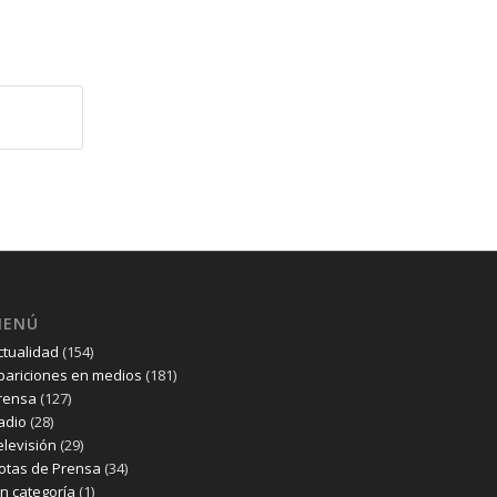
MENÚ
ctualidad
(154)
pariciones en medios
(181)
rensa
(127)
adio
(28)
elevisión
(29)
otas de Prensa
(34)
in categoría
(1)