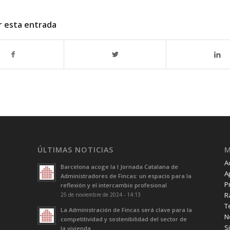
r esta entrada
ÚLTIMAS NOTICIAS
A
Barcelona acoge la I Jornada Catalana de
A
Administradores de Fincas: un espacio para la
P
reflexión y el intercambio profesional
R
25 de noviembre de 2024 - 14:13
T
La Administración de Fincas será clave para la
N
competitividad y sostenibilidad del sector de
S
la vivienda