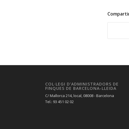
Comparti
COL·LEGI D’ADMINISTRADORS DE
FINQUES DE BARCELONA-LLEIDA
C/ Mallorca 214, local, 08008 - Barcelona
Tel.: 93 451 02 02