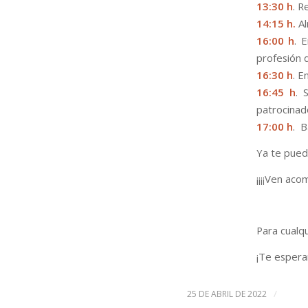
13:30 h
. R
14:15 h.
A
16:00 h
. 
profesión 
16:30 h
. E
16:45 h
. 
patrocinado
17:00 h
. B
Ya te puede
¡¡¡¡Ven aco
Para cualq
¡Te esper
/
25 DE ABRIL DE 2022