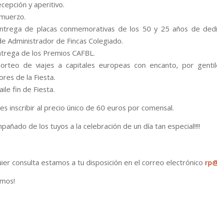
ecepción y aperitivo.
lmuerzo.
Entrega de placas conmemorativas de los 50 y 25 años de dedi
de Administrador de Fincas Colegiado.
ntrega de los Premios CAFBL.
Sorteo de viajes a capitales europeas con encanto, por genti
res de la Fiesta.
aile fin de Fiesta.
s inscribir al precio único de 60 euros por comensal.
mpañado de los tuyos a la celebración de un día tan especial!!!!
uier consulta estamos a tu disposición en el correo electrónico
rp@
amos!