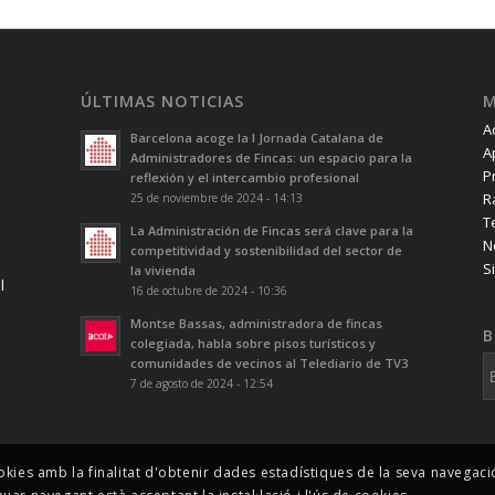
ÚLTIMAS NOTICIAS
A
Barcelona acoge la I Jornada Catalana de
A
Administradores de Fincas: un espacio para la
P
reflexión y el intercambio profesional
R
25 de noviembre de 2024 - 14:13
T
La Administración de Fincas será clave para la
N
competitividad y sostenibilidad del sector de
S
la vivienda
l
16 de octubre de 2024 - 10:36
Montse Bassas, administradora de fincas
B
colegiada, habla sobre pisos turísticos y
comunidades de vecinos al Telediario de TV3
7 de agosto de 2024 - 12:54
okies amb la finalitat d'obtenir dades estadístiques de la seva navegac