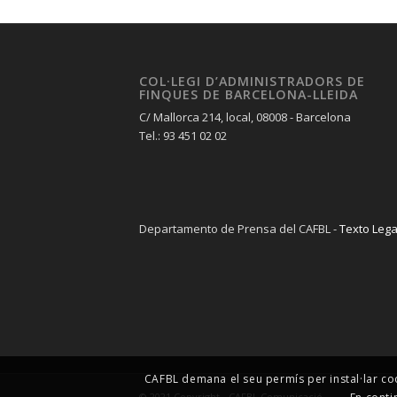
COL·LEGI D’ADMINISTRADORS DE
FINQUES DE BARCELONA-LLEIDA
C/ Mallorca 214, local, 08008 - Barcelona
Tel.: 93 451 02 02
Departamento de Prensa del CAFBL -
Texto Lega
CAFBL demana el seu permís per instal·lar co
© 2021 Copyright - CAFBL Comunicació