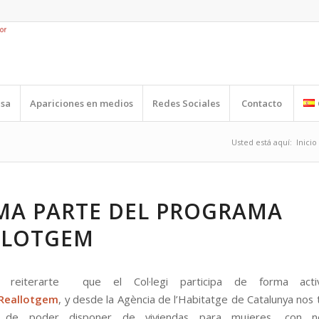
nsa
Apariciones en medios
Redes Sociales
Contacto
Usted está aquí:
Inicio
MA PARTE DEL PROGRAMA
LLOTGEM
 reiterarte que el Col·legi participa de forma act
Reallotgem
, y desde la Agència de l’Habitatge de Catalunya nos 
d de poder disponer de viviendas para mujeres, con ne