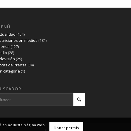
MENÚ
ctualidad
(154)
pariciones en medios
(181)
rensa
(127)
adio
(28)
elevisión
(29)
otas de Prensa
(34)
in categoría
(1)
USCADOR:
ió en aquesta pàgina web.
Donar permís