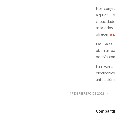
Nos congra
alquiler
capacidade
asociados 
ofrecer
a 
Las Salas
pizarras p
podrás con
La reserva
electróni
antelación
/
17 DE FEBRERO DE 2022
Comparti