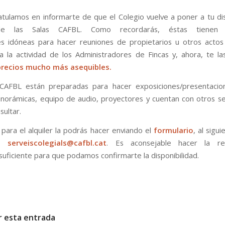
tulamos en informarte de que el Colegio vuelve a poner a tu dis
 de las Salas CAFBL. Como recordarás, éstas tienen d
s idóneas para hacer reuniones de propietarios u otros acto
a la actividad de los Administradores de Fincas y, ahora, te 
precios mucho más asequibles
.
 CAFBL están preparadas para hacer exposiciones/presentacion
anorámicas, equipo de audio, proyectores y cuentan con otros se
sultar.
 para el alquiler la podrás hacer enviando el
formulario
, al sigu
co
serveiscolegials@cafbl.cat
. Es aconsejable hacer la re
 suficiente para que podamos confirmarte la disponibilidad.
r esta entrada