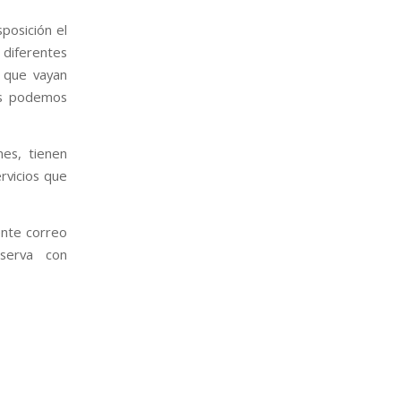
posición el
iferentes
s que vayan
las podemos
es, tienen
rvicios que
iente correo
serva con