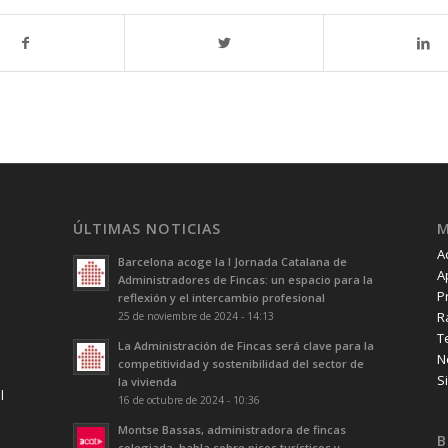
ÚLTIMAS NOTICIAS
A
Barcelona acoge la I Jornada Catalana de
A
Administradores de Fincas: un espacio para la
P
reflexión y el intercambio profesional
R
25 de noviembre de 2024 - 14:13
T
La Administración de Fincas será clave para la
N
competitividad y sostenibilidad del sector de
S
la vivienda
l
16 de octubre de 2024 - 10:36
Montse Bassas, administradora de fincas
B
colegiada, habla sobre pisos turísticos y