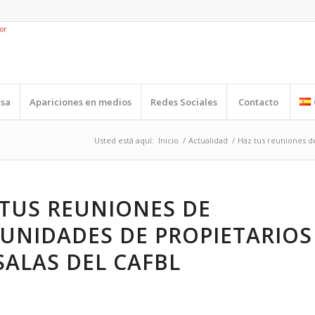
nsa
Apariciones en medios
Redes Sociales
Contacto
Usted está aquí:
Inicio
/
Actualidad
/
Haz tus reuniones de
TUS REUNIONES DE
UNIDADES DE PROPIETARIOS
SALAS DEL CAFBL