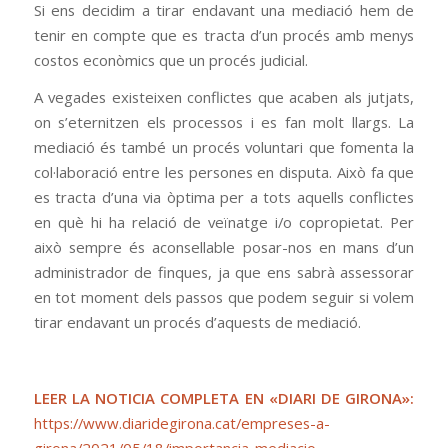
Si ens decidim a tirar endavant una mediació hem de
tenir en compte que es tracta d’un procés amb menys
costos econòmics que un procés judicial.
A vegades existeixen conflictes que acaben als jutjats,
on s’eternitzen els processos i es fan molt llargs. La
mediació és també un procés voluntari que fomenta la
col·laboració entre les persones en disputa. Això fa que
es tracta d’una via òptima per a tots aquells conflictes
en què hi ha relació de veïnatge i/o copropietat. Per
això sempre és aconsellable posar-nos en mans d’un
administrador de finques, ja que ens sabrà assessorar
en tot moment dels passos que podem seguir si volem
tirar endavant un procés d’aquests de mediació.
LEER LA NOTICIA COMPLETA EN «DIARI DE GIRONA»:
https://www.diaridegirona.cat/empreses-a-
girona/2021/05/18/importancia-mediacio-