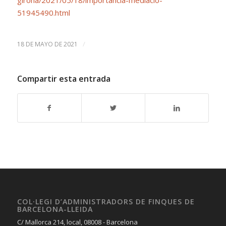
51945490.html
/
18 DE MAYO DE 2021
Compartir esta entrada
COL·LEGI D’ADMINISTRADORS DE FINQUES DE
BARCELONA-LLEIDA
C/ Mallorca 214, local, 08008 - Barcelona