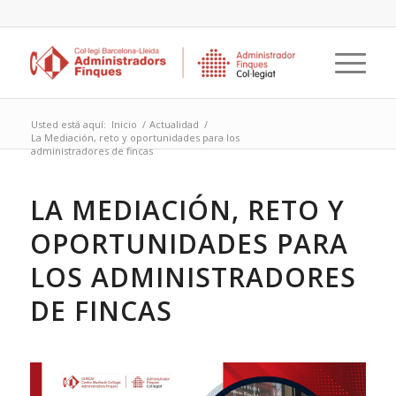
Usted está aquí:
Inicio
/
Actualidad
/
La Mediación, reto y oportunidades para los
administradores de fincas
LA MEDIACIÓN, RETO Y
OPORTUNIDADES PARA
LOS ADMINISTRADORES
DE FINCAS