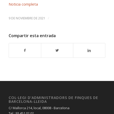
Noticia completa
/
9 DE NOVIEMBRE DE 2021
Compartir esta entrada
COL·LEGI D’ADMINISTRADORS DE FINQUES DE
BARCELONA-LLEIDA
C/ Mallorca 214, local, 08008 - Barcelona
Tel.: 93 451 02 02