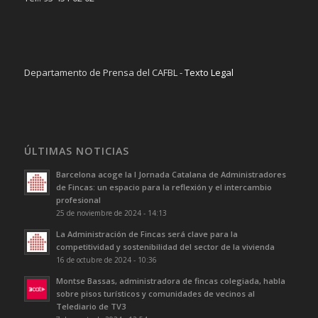
Departamento de Prensa del CAFBL -
Texto Legal
ÚLTIMAS NOTICIAS
Barcelona acoge la I Jornada Catalana de Administradores
de Fincas: un espacio para la reflexión y el intercambio
profesional
25 de noviembre de 2024 - 14:13
La Administración de Fincas será clave para la
competitividad y sostenibilidad del sector de la vivienda
16 de octubre de 2024 - 10:36
Montse Bassas, administradora de fincas colegiada, habla
sobre pisos turísticos y comunidades de vecinos al
Telediario de TV3