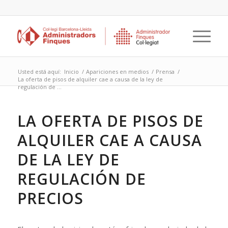
Usted está aquí:
Inicio
/
Apariciones en medios
/
Prensa
/
La oferta de pisos de alquiler cae a causa de la ley de
regulación de ...
LA OFERTA DE PISOS DE
ALQUILER CAE A CAUSA
DE LA LEY DE
REGULACIÓN DE
PRECIOS