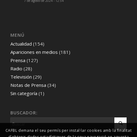
7 de agosto de 2024 - 12:54
MENÚ
Actualidad
(154)
Apariciones en medios
(181)
Prensa
(127)
Radio
(28)
Televisión
(29)
Notas de Prensa
(34)
Sin categoría
(1)
BUSCADOR:
CAFBL demana el seu permís per instal·lar cookies amb la finalitat
d'obtenir dades estadístiques de la seva navegació en aquesta