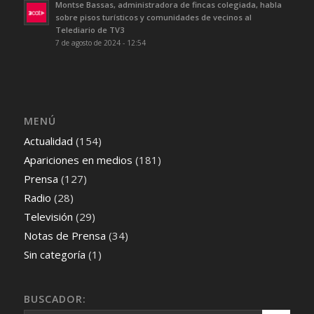
Montse Bassas, administradora de fincas colegiada, habla
sobre pisos turísticos y comunidades de vecinos al
Telediario de TV3
7 de agosto de 2024 - 12:54
MENÚ
Actualidad
(154)
Apariciones en medios
(181)
Prensa
(127)
Radio
(28)
Televisión
(29)
Notas de Prensa
(34)
Sin categoría
(1)
BUSCADOR: