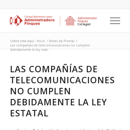
Usted está aquí:
Inicio
/
Notas de Prensa
/
Las compañías de telecomunicaciones no cumplen
debidamente la ley esta...
LAS COMPAÑÍAS DE
TELECOMUNICACIONES
NO CUMPLEN
DEBIDAMENTE LA LEY
ESTATAL