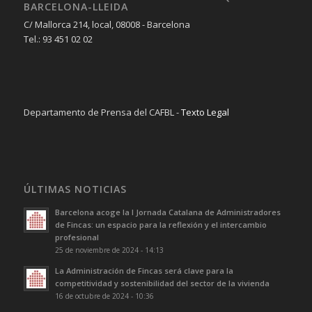
BARCELONA-LLEIDA
C/ Mallorca 214, local, 08008 - Barcelona
Tel.: 93 451 02 02
Departamento de Prensa del CAFBL -
Texto Legal
ÚLTIMAS NOTICIAS
Barcelona acoge la I Jornada Catalana de Administradores
de Fincas: un espacio para la reflexión y el intercambio
profesional
25 de noviembre de 2024 - 14:13
La Administración de Fincas será clave para la
competitividad y sostenibilidad del sector de la vivienda
16 de octubre de 2024 - 10:36