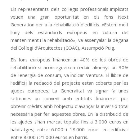
Els representants dels col·legis professionals implicats
veuen una gran oportunitat en els fons Next
Generation per a la rehabiliatció d’edificis. «Estem molt
lluny dels estàndards europeus en cultura del
manteniment i la rehabilitació», va assenyalar la degana
del Col·legi d’Arquitectes (COAC), Assumpció Puig.
Els fons europeus financen un 40% de les obres de
rehabilitació si aconsegueixen reduir almenys un 30%
de l’energia de consum, va indicar Ventura. El llibre de
l’edifici i la redacció del projecte estan coberts per les
ajudes europees. La Generalitat va signar fa unes
setmanes un conveni amb entitats financeres per
obtenir crèdits amb l’objectiu d’avançar la inversió total
necessària per fer aquestes obres. En la distribució de
les ajudes s’han marcat topalls: fins a 3.000 euros en
habitatges; entre 6.000 i 18.000 euros en edificis i
entre 8.000 i 21.000 euros en barris.