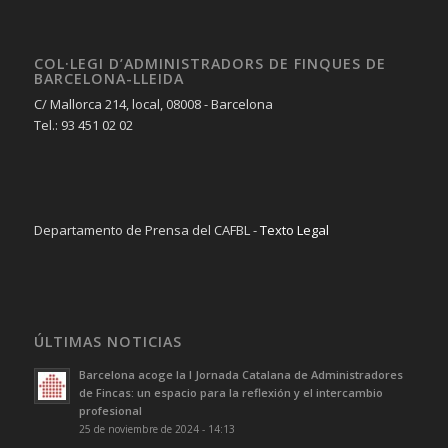
COL·LEGI D’ADMINISTRADORS DE FINQUES DE
BARCELONA-LLEIDA
C/ Mallorca 214, local, 08008 - Barcelona
Tel.: 93 451 02 02
Departamento de Prensa del CAFBL -
Texto Legal
ÚLTIMAS NOTICIAS
Barcelona acoge la I Jornada Catalana de Administradores
de Fincas: un espacio para la reflexión y el intercambio
profesional
25 de noviembre de 2024 - 14:13