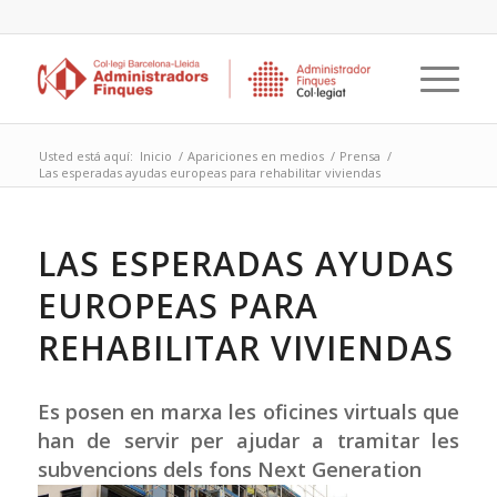
Usted está aquí:
Inicio
/
Apariciones en medios
/
Prensa
/
Las esperadas ayudas europeas para rehabilitar viviendas
LAS ESPERADAS AYUDAS
EUROPEAS PARA
REHABILITAR VIVIENDAS
Es posen en marxa les oficines virtuals que
han de servir per ajudar a tramitar les
subvencions dels fons Next Generation