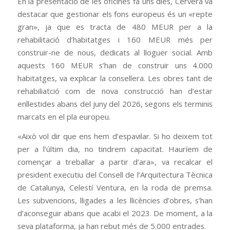
En la presentació de les oficines fa uns dies, Cervera va
destacar que gestionar els fons europeus és un «repte
gran», ja que es tracta de 480 MEUR per a la
rehabilitació d’habitatges i 160 MEUR més per
construir-ne de nous, dedicats al lloguer social. Amb
aquests 160 MEUR s’han de construir uns 4.000
habitatges, va explicar la consellera. Les obres tant de
rehabiliatció com de nova construcció han d’estar
enllestides abans del juny del 2026, segons els terminis
marcats en el pla europeu.
«Això vol dir que ens hem d’espavilar. Si ho deixem tot
per a l’últim dia, no tindrem capacitat. Hauríem de
començar a treballar a partir d’ara», va recalcar el
president executiu del Consell de l’Arquitectura Tècnica
de Catalunya, Celestí Ventura, en la roda de premsa.
Les subvencions, lligades a les llicències d’obres, s’han
d’aconseguir abans que acabi el 2023. De moment, a la
seva plataforma, ja han rebut més de 5.000 entrades.