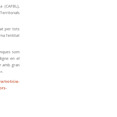
da (CAFBL),
erritorials
at per tots
ma l’entitat
finques som
digne en el
ar amb gran
».
a/noticia-
ors-