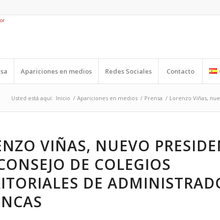
nsa
Apariciones en medios
Redes Sociales
Contacto
Usted está aquí:
Inicio
/
Apariciones en medios
/
Prensa
/
Lorenzo Viñas, nuev
NZO VIÑAS, NUEVO PRESIDE
CONSEJO DE COLEGIOS
ITORIALES DE ADMINISTRAD
INCAS