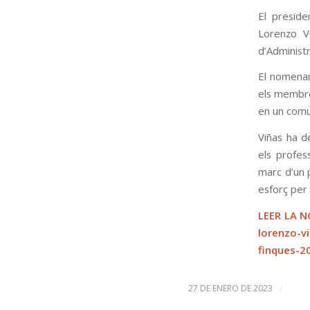
El preside
Lorenzo Vi
d’Administr
El nomenam
els membres
en un comu
Viñas ha d
els profes
marc d’un 
esforç per 
LEER LA 
lorenzo-vi
finques-2
/
27 DE ENERO DE 2023