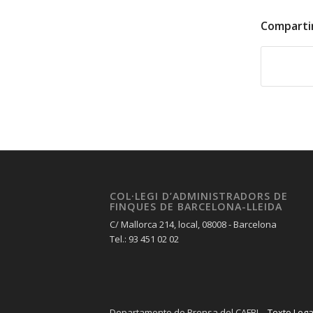
Comparti
COL·LEGI D’ADMINISTRADORS DE
FINQUES DE BARCELONA-LLEIDA
C/ Mallorca 214, local, 08008 - Barcelona
Tel.: 93 451 02 02
Departamento de Prensa del CAFBL -
Texto Lega