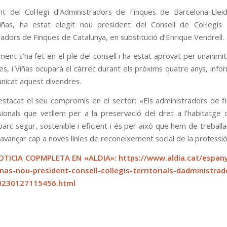
nt del Col·legi d’Administradors de Finques de Barcelona-Llei
ñas, ha estat elegit nou president del Consell de Col·legis T
adors de Finques de Catalunya, en substitució d’Enrique Vendrell.
ent s’ha fet en el ple del consell i ha estat aprovat per unanimit
, i Viñas ocuparà el càrrec durant els pròxims quatre anys, infor
nicat aquest divendres.
estacat el seu compromís en el sector: «Els administradors de 
sionals que vetllem per a la preservació del dret a l’habitatge 
parc segur, sostenible i eficient i és per això que hem de treball
avançar cap a noves línies de reconeixement social de la professió
NOTICIA COPMPLETA EN «ALDIA»:
https://www.aldia.cat/espany
nas-nou-president-consell-collegis-territorials-dadministrad
0230127115456.html