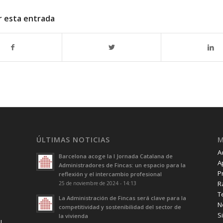
r esta entrada
ÚLTIMAS NOTICIAS
A
Barcelona acoge la I Jornada Catalana de
A
Administradores de Fincas: un espacio para la
P
reflexión y el intercambio profesional
R
25 de noviembre de 2024 - 14:13
T
La Administración de Fincas será clave para la
N
competitividad y sostenibilidad del sector de
S
la vivienda
l