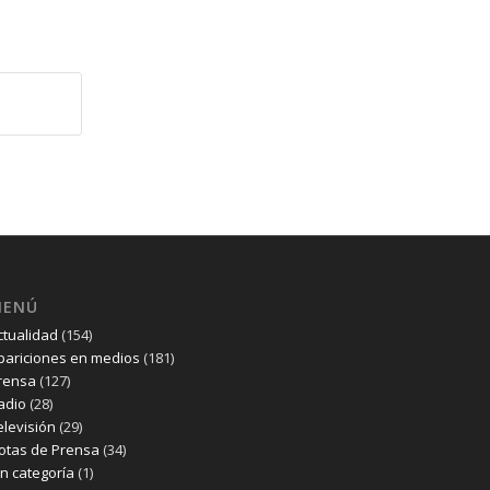
MENÚ
ctualidad
(154)
pariciones en medios
(181)
rensa
(127)
adio
(28)
elevisión
(29)
otas de Prensa
(34)
in categoría
(1)