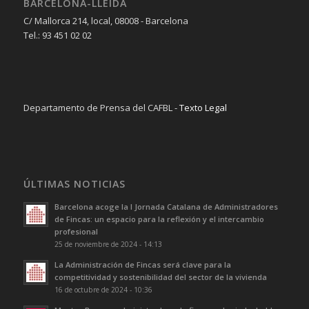
BARCELONA-LLEIDA
C/ Mallorca 214, local, 08008 - Barcelona
Tel.: 93 451 02 02
Departamento de Prensa del CAFBL -
Texto Legal
ÚLTIMAS NOTICIAS
Barcelona acoge la I Jornada Catalana de Administradores
de Fincas: un espacio para la reflexión y el intercambio
profesional
25 de noviembre de 2024 - 14:13
La Administración de Fincas será clave para la
competitividad y sostenibilidad del sector de la vivienda
16 de octubre de 2024 - 10:36