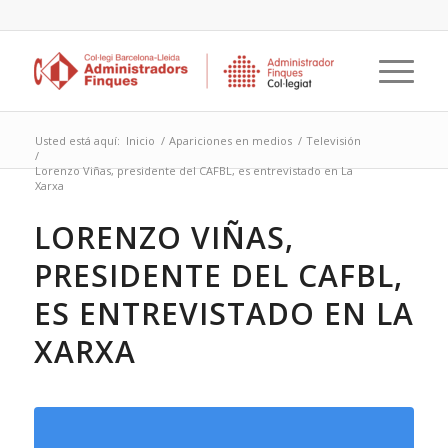
Usted está aquí:
Inicio
/
Apariciones en medios
/
Televisión
/
Lorenzo Viñas, presidente del CAFBL, es entrevistado en La
Xarxa
LORENZO VIÑAS,
PRESIDENTE DEL CAFBL,
ES ENTREVISTADO EN LA
XARXA