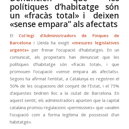
polítiques d’habitatge són
un «fracàs total» i deixen
«sense empara” als afectats
El
Col·legi d’Administradors de Finques de
Barcelona
i Lleida ha exigit
«mesures legislatives
urgents»
per frenar l’ocupació d’habitatges. En un
comunicat, els propietaris han denunciat que les
polítiques d’habitatge són «fracàs total», i que
promouen l’ocupació «sense empara als afectats».
Segons ha afirmat l’entitat, a Catalunya es registren el
50% de les ocupacions del conjunt de l’Estat, i el 75%
d’aquestes tindrien lloc a la ciutat de Barcelona. En
aquest sentit, els administradors apunten que la capital
catalana promou regulacions «permissives» que «avalen
l’ocupació com a forma legítima de possessió d’un
habitatge».