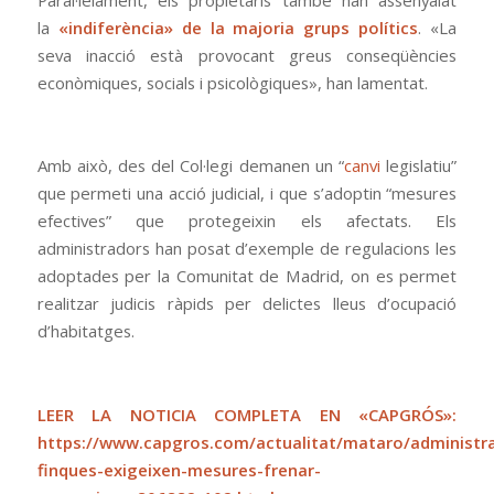
la
«indiferència» de la majoria grups polítics
. «La
seva inacció està provocant greus conseqüències
econòmiques, socials i psicològiques», han lamentat.
Amb això, des del Col·legi demanen un “
canvi
legislatiu”
que permeti una acció judicial, i que s’adoptin “mesures
efectives” que protegeixin els afectats. Els
administradors han posat d’exemple de regulacions les
adoptades per la Comunitat de Madrid, on es permet
realitzar judicis ràpids per delictes lleus d’ocupació
d’habitatges.
LEER LA NOTICIA COMPLETA EN «CAPGRÓS»:
https://www.capgros.com/actualitat/mataro/administr
finques-exigeixen-mesures-frenar-