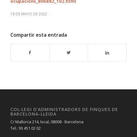
ocupacions_806882_102.html
/
18 DE MAYO DE 2022
Compartir esta entrada
COL·LEGI D’ADMINISTRADORS DE FINQUES DE
BARCELONA-LLEIDA
C/ Mallorca 214, local, 08008 - Barcelona
Tel.: 93 451 02 02