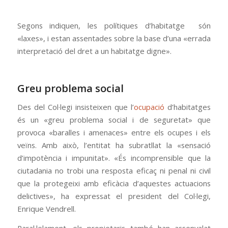
Segons indiquen, les polítiques d’habitatge són
«laxes», i estan assentades sobre la base d’una «errada
interpretació del dret a un habitatge digne».
Greu problema social
Des del Col·legi insisteixen que l’
ocupació
d’habitatges
és un «greu problema social i de seguretat» que
provoca «baralles i amenaces» entre els ocupes i els
veïns. Amb això, l’entitat ha subratllat la «sensació
d’impotència i impunitat». «És incomprensible que la
ciutadania no trobi una resposta eficaç ni penal ni civil
que la protegeixi amb eficàcia d’aquestes actuacions
delictives», ha expressat el president del Col·legi,
Enrique Vendrell.
Paral·lelament, els propietaris també han assenyalat