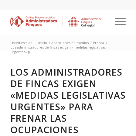
Usted está aquí:
Inicio
/
Apariciones en medios
/
Prensa
/
Los administradores de fincas exigen «medidas legislativas
urgentes» p...
LOS ADMINISTRADORES
DE FINCAS EXIGEN
«MEDIDAS LEGISLATIVAS
URGENTES» PARA
FRENAR LAS
OCUPACIONES