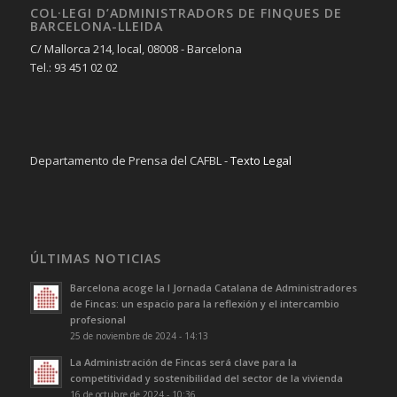
COL·LEGI D’ADMINISTRADORS DE FINQUES DE
BARCELONA-LLEIDA
C/ Mallorca 214, local, 08008 - Barcelona
Tel.: 93 451 02 02
Departamento de Prensa del CAFBL -
Texto Legal
ÚLTIMAS NOTICIAS
Barcelona acoge la I Jornada Catalana de Administradores
de Fincas: un espacio para la reflexión y el intercambio
profesional
25 de noviembre de 2024 - 14:13
La Administración de Fincas será clave para la
competitividad y sostenibilidad del sector de la vivienda
16 de octubre de 2024 - 10:36