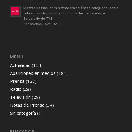
Montse Bassas, administradora de fincas colegiada, habla
sobre pisos turísticos y comunidades de vecinos al
Telediario de TV3
7 de agosto de 2024 - 12:54
MENÚ
Actualidad
(154)
Apariciones en medios
(181)
Prensa
(127)
Radio
(28)
Televisión
(29)
Notas de Prensa
(34)
Sin categoría
(1)
BUSCADOR: