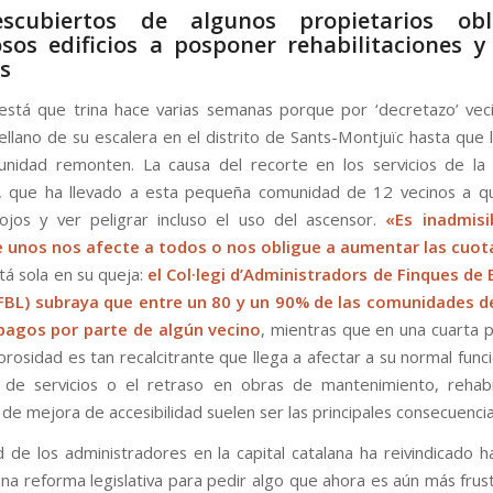
scubiertos de algunos propietarios ob
os edificios a posponer rehabilitaciones y
os
stá que trina hace varias semanas porque por ‘decretazo’ veci
rellano de su escalera en el distrito de Sants-Montjuïc hasta que 
nidad remonten. La causa del recorte en los servicios de la 
, que ha llevado a esta pequeña comunidad de 12 vecinos a q
jos y ver peligrar incluso el uso del ascensor.
«Es inadmisi
 unos nos afecte a todos o nos obligue a aumentar las cuot
tá sola en su queja:
el Col·legi d’Administradors de Finques de
AFBL) subraya que entre un 80 y un 90% de las comunidades de
pagos por parte de algún vecino
, mientras que en una cuarta p
orosidad es tan recalcitrante que llega a afectar a su normal fun
 de servicios o el retraso en obras de mantenimiento, rehabi
de mejora de accesibilidad suelen ser las principales consecuencia
 de los administradores en la capital catalana ha reivindicado 
una reforma legislativa para pedir algo que ahora es aún más frus