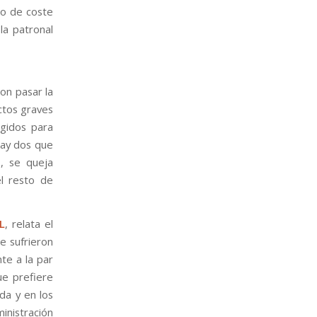
to de coste
la patronal
on pasar la
ctos graves
egidos para
hay dos que
, se queja
l resto de
L
, relata el
e sufrieron
te a la par
ue prefiere
da y en los
inistración