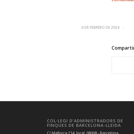
/
6 DE FEBRERO DE 2024
Comparti
COL·LEGI D’ADMINISTRADORS DE
FINQUES DE BARCELONA-LLEIDA
C/ Mallorca 214, local, 08008 - Barcelona