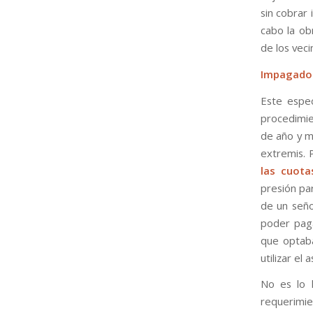
sin cobrar
cabo la ob
de los veci
Impagador
Este espec
procedimie
de año y m
extremis. 
las cuota
presión pa
de un seño
poder paga
que optaba
utilizar el
No es lo 
requerimie