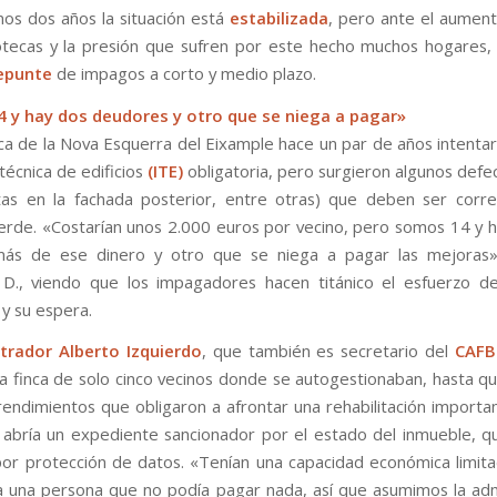
mos dos años la situación está
estabilizada
, pero ante el aumen
otecas y la presión que sufren por este hecho muchos hogares, 
epunte
de impagos a corto y medio plazo.
 y hay dos deudores y otro que se niega a pagar»
nca de la Nova Esquerra del Eixample hace un par de años intentar
técnica de edificios
(ITE)
obligatoria, pero surgieron algunos defe
tas en la fachada posterior, entre otras) que deben ser corr
verde. «Costarían unos 2.000 euros por vecino, pero somos 14 y 
ás de ese dinero y otro que se niega a pagar las mejoras»
D., viendo que los impagadores hacen titánico el esfuerzo de
 y su espera.
strador Alberto Izquierdo
, que también es secretario del
CAFB
a finca de solo cinco vecinos donde se autogestionaban, hasta qu
endimientos que obligaron a afrontar una rehabilitación importan
 abría un expediente sancionador por el estado del inmueble, q
por protección de datos. «Tenían una capacidad económica limita
a una persona que no podía pagar nada, así que asumimos la adm