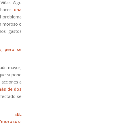
Viñas. Algo
a hacer
una
El problema
un moroso o
los gastos
s, pero se
 aún mayor,
 que supone
 acciones a
ás de dos
afectado se
 «EL
5/morosos-