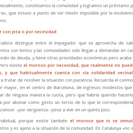
 inicialmente, constituimos la comunidad y logramos un préstamo pa
ra», que estuvo a punto de ser misión imposible por la insolvenc
nos.
 con jeta o por necesidad
ialista distingue entre el impagador que se aprovecha de sa
ntos son lentos y las comunidades solo llegan a demandar en c
edio de deuda, y tiene otras prioridades económicas pero acaba
Pero existe
el moroso por necesidad,
que realmente no pued
s, y que habitualmente cuenta con «la solidaridad vecinal
ra tratar de resolver la situación con paciencia. Recuerda el conm
r mayor, en el centro de Barcelona, de ingresos modestos que
r de ninguna manera la cuota, pero que habría querido hacerl
 por abonar como gesto un tercio de lo que le corresponderí
 ascensor –por vergüenza– pese a vivir en un quinto piso.
habitual, porque existe también
el moroso que ni se inmu
ntos y es ajeno a la situación de la comunidad. En Catalunya «no 