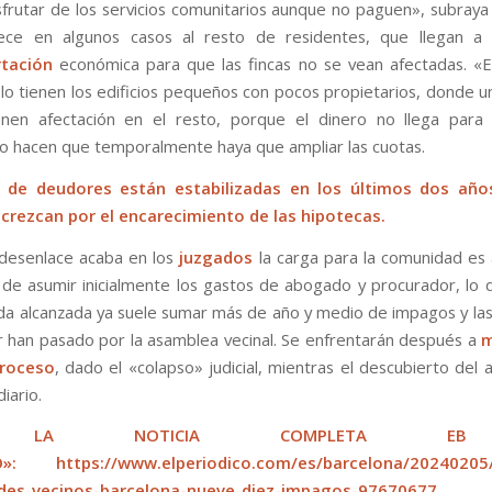
isfrutar de los servicios comunitarios aunque no paguen», subraya 
ece en algunos casos al resto de residentes, que llegan 
tación
económica para que las fincas no se vean afectadas. «
lo tienen los edificios pequeños con pocos propietarios, donde 
enen afectación en el resto, porque el dinero no llega para 
 o hacen que temporalmente haya que ampliar las cuotas.
s de deudores están estabilizadas en los últimos dos año
crezcan por el encarecimiento de las hipotecas.
desenlace acaba en los
juzgados
la carga para la comunidad es
de asumir inicialmente los gastos de abogado y procurador, lo
da alcanzada ya suele sumar más de año y medio de impagos y las
han pasado por la asamblea vecinal. Se enfrentarán después a
m
roceso
, dado el «colapso» judicial, mientras el descubierto del 
iario.
R LA NOTICIA COMPLETA EB
ICO»:
https://www.elperiodico.com/es/barcelona/2024020
es-vecinos-barcelona-nueve-diez-impagos-97670677