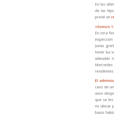
En los últi
de las hip
prevé un
r
«Somos 14
En otra fi
inspección 
(unas grie
tener luz 
adeudan m
Mercedes 
residentes
El admini
caso de un
unos despr
que se les
no ubicar 
bajos habí