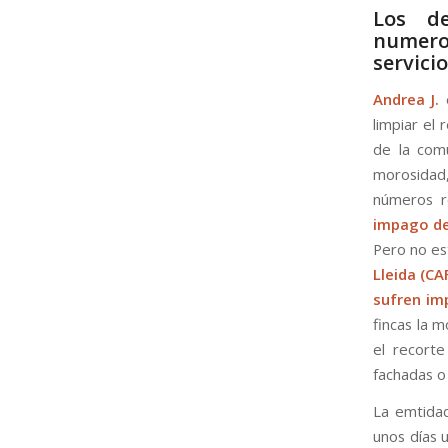
Los de
numeros
servici
Andrea J.
e
limpiar el 
de la comu
morosidad
números ro
impago de
Pero no es
Lleida (C
sufren im
fincas la m
el recorte
fachadas o 
La emtidad
unos días 