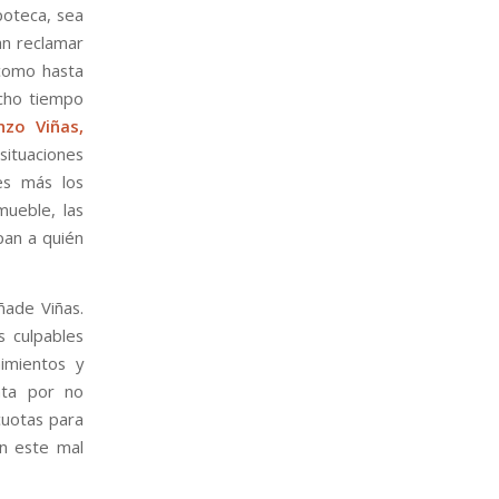
poteca, sea
an reclamar
como hasta
ucho tiempo
nzo Viñas,
ituaciones
es más los
mueble, las
pan a quién
ñade Viñas.
s culpables
nimientos y
nta por no
cuotas para
en este mal