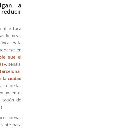
ligan a
 reducir
nal le toca
las finanzas
finca es la
uedarse en
ble que el
as»
, señala.
 Barcelona-
 la ciudad
arte de las
cionamiento:
litación de
s.
hace apenas
trante para