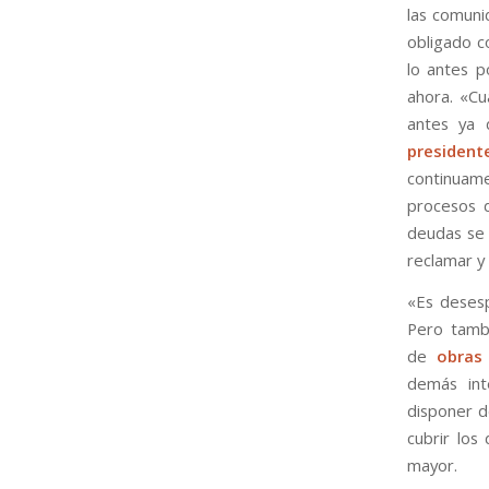
las comuni
obligado c
lo antes 
ahora. «Cu
antes ya 
president
continuam
procesos d
deudas se 
reclamar y
«Es desesp
Pero tamb
de
obra
demás int
disponer d
cubrir los
mayor.