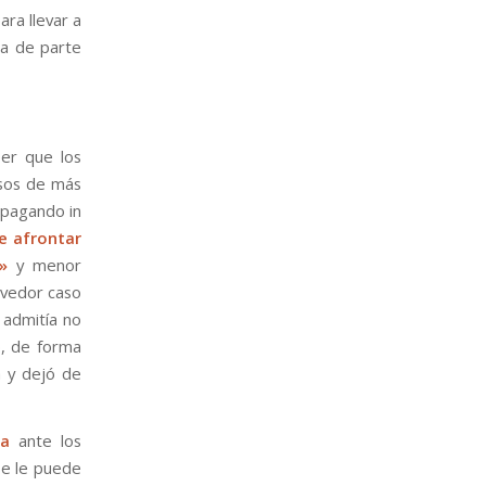
ra llevar a
ia de parte
ber que los
asos de más
 pagando in
e afrontar
»
y menor
ovedor caso
 admitía no
o, de forma
a y dejó de
ta
ante los
se le puede