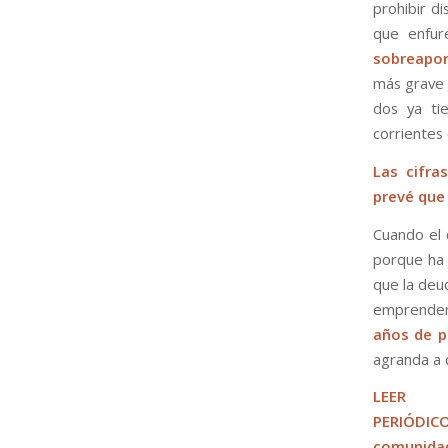
prohibir d
que enfur
sobreapor
más grave 
dos ya ti
corrientes
Las cifra
prevé que 
Cuando el 
porque ha 
que la deu
emprender 
años de p
agranda a d
LEE
PERIÓD
comunidad