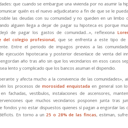
dades: que cuando se embargue una vivienda por no asumir la hi
omunicar quién es el nuevo adjudicatario a fin de que se le pued
posible las deudas con su comunidad y no queden en un limbo 
ando alguien llega a dejar de pagar su hipoteca es porque m
dejó de pagar los gastos de comunidad…», reflexiona
Lore
e del colegio profesional,
que se enfrenta a este tipo de s
ente. Entre el periodo de impagos previos a las comunidad
e ejecución hipotecaria y posterior desenlace de venta del in
engordan año tras año sin que los vecindarios en esos casos se
 sea lento y complicado que los bancos asuman el dispendio.
erante y afecta mucho a la convivencia de las comunidades», a
ién los procesos de
morosidad enquistada
en general son lo
s
en fachadas, vestíbulos, instalaciones de ascensores, mante
ervenciones que muchos vecindarios posponen junta tras ju
e fondos y no estar dispuestos quienes sí pagan a engordar las 
 déficits. En torno a un
25 o 28% de las fincas
, estiman, sufr