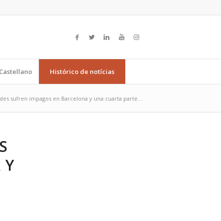
Castellano
Histórico de notícias
s sufren impagos en Barcelona y una cuarta parte...
S
 Y