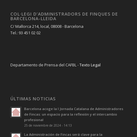
COL·LEGI D’ADMINISTRADORS DE FINQUES DE
BARCELONA-LLEIDA
C/ Mallorca 214, local, 08008 - Barcelona
Tel.: 93 451 02 02
Departamento de Prensa del CAFBL -
Texto Legal
ÚLTIMAS NOTICIAS
Barcelona acoge la I Jornada Catalana de Administradores
de Fincas: un espacio para la reflexión y el intercambio
profesional
25 de noviembre de 2024 - 14:13
La Administración de Fincas será clave para la