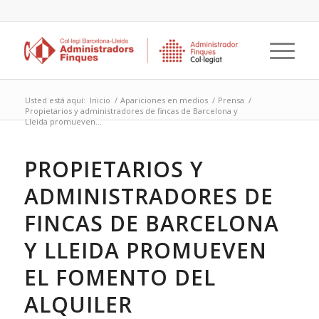
Usted está aquí:
Inicio
/
Apariciones en medios
/
Prensa
/
Propietarios y administradores de fincas de Barcelona y
Lleida promueven...
PROPIETARIOS Y
ADMINISTRADORES DE
FINCAS DE BARCELONA
Y LLEIDA PROMUEVEN
EL FOMENTO DEL
ALQUILER