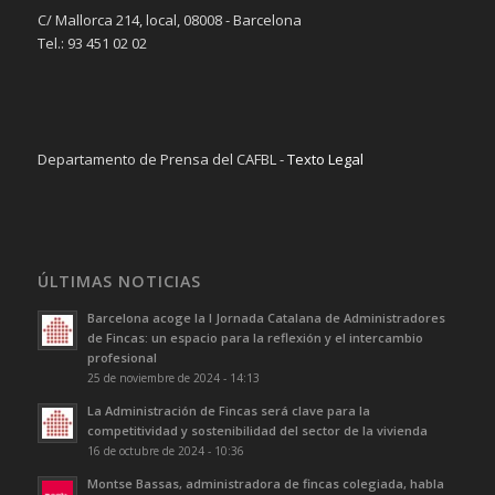
C/ Mallorca 214, local, 08008 - Barcelona
Tel.: 93 451 02 02
Departamento de Prensa del CAFBL -
Texto Legal
ÚLTIMAS NOTICIAS
Barcelona acoge la I Jornada Catalana de Administradores
de Fincas: un espacio para la reflexión y el intercambio
profesional
25 de noviembre de 2024 - 14:13
La Administración de Fincas será clave para la
competitividad y sostenibilidad del sector de la vivienda
16 de octubre de 2024 - 10:36
Montse Bassas, administradora de fincas colegiada, habla