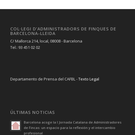
COL·LEGI D’ADMINISTRADORS DE FINQUES DE
BARCELONA-LLEIDA
C/ Mallorca 214, local, 08008 - Barcelona
Tel.: 93 451 02 02
Departamento de Prensa del CAFBL -
Texto Legal
ÚLTIMAS NOTICIAS
Barcelona acoge la I Jornada Catalana de Administradores
de Fincas: un espacio para la reflexión y el intercambio
profesional