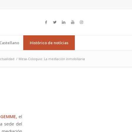
Castellano
Histórico de notícias
ctualidad
/
Mesa-Coloquio: La mediación inmobiliaria
i GEMME,
el
la sede del
e mediación