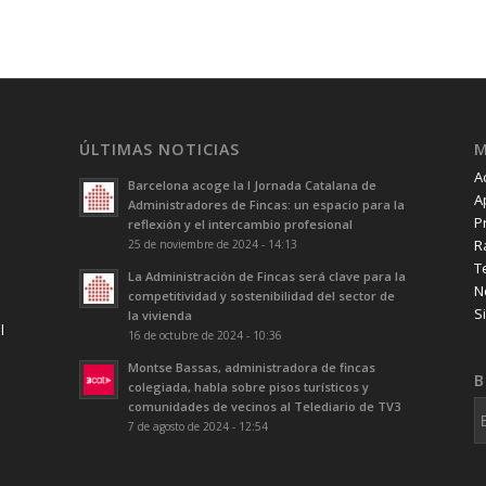
ÚLTIMAS NOTICIAS
A
Barcelona acoge la I Jornada Catalana de
A
Administradores de Fincas: un espacio para la
P
reflexión y el intercambio profesional
R
25 de noviembre de 2024 - 14:13
T
La Administración de Fincas será clave para la
N
competitividad y sostenibilidad del sector de
S
la vivienda
l
16 de octubre de 2024 - 10:36
Montse Bassas, administradora de fincas
B
colegiada, habla sobre pisos turísticos y
comunidades de vecinos al Telediario de TV3
7 de agosto de 2024 - 12:54