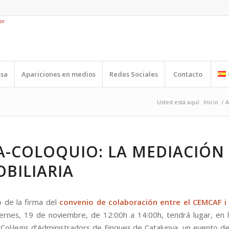
nsa
Apariciones en medios
Redes Sociales
Contacto
Usted está aquí:
Inicio
/
A
A-COLOQUIO: LA MEDIACIÓN
BILIARIA
 de la firma del
convenio de colaboración entre el CEMCAF 
ernes, 19 de noviembre, de 12:00h a 14:00h, tendrá lugar, en 
 Col·legis d’Administradors de Finques de Catalunya, un evento d