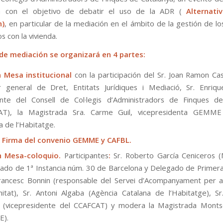
ria con el objetivo de debatir el uso de la ADR (
Alternati
n)
, en particular de la mediación en el ámbito de la gestión de lo
s con la vivienda.
de mediación se organizará en 4 partes:
h Mesa institucional
con la participación del Sr. Joan Ramon Cas
r general de Dret, Entitats Jurídiques i Mediació, Sr. Enriqu
nte del Consell de Col·legis d’Administradors de Finques de
AT), la Magistrada Sra. Carme Guil, vicepresidenta GEMM
a de l’Habitatge.
h Firma del convenio GEMME y CAFBL.
h Mesa-coloquio.
Participantes
:
Sr. Roberto García Ceniceros 
gado de 1ª Instancia núm. 30 de Barcelona y Delegado de Primera 
Francesc Bonnin (responsable del Servei d’Acompanyament per 
itat), Sr. Antoni Algaba (Agència Catalana de l’Habitatge), Sr
 (vicepresidente del CCAFCAT) y modera la Magistrada Monts
).