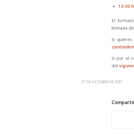
13:30 
El formato
limitada d
Si quieres
centredem
Si por el c
del
siguie
/
27 DE OCTUBRE DE 2021
Comparti