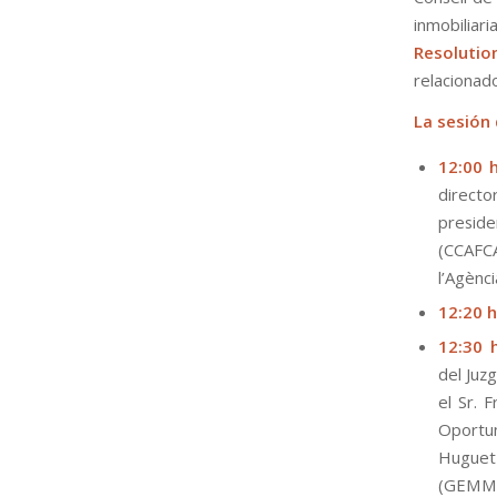
inmobilia
Resolutio
relacionado
La sesión 
12:00 
directo
preside
(CCAFC
l’Agènci
12:20 
12:30 
del Juz
el Sr. 
Oportun
Huguet
(GEMME