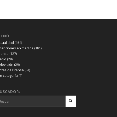
MENÚ
ctualidad
(154)
pariciones en medios
(181)
rensa
(127)
adio
(28)
elevisión
(29)
otas de Prensa
(34)
in categoría
(1)
USCADOR: