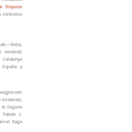
ve Dispute
s contratos
als i Mata,
e Vendrell,
 Catalunya
E España y
(Magistrado
Instancia),
a la Segona
. Fabián C.
errat Raga