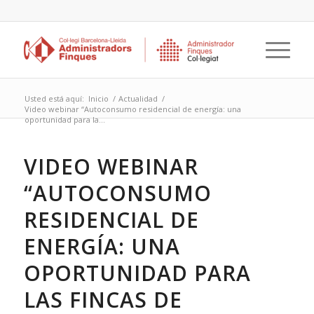
Usted está aquí:
Inicio
/
Actualidad
/
Video webinar “Autoconsumo residencial de energía: una
oportunidad para la...
VIDEO WEBINAR
“AUTOCONSUMO
RESIDENCIAL DE
ENERGÍA: UNA
OPORTUNIDAD PARA
LAS FINCAS DE