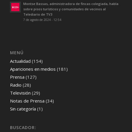
Montse Bassas, administradora de fincas colegiada, habla
sobre pisos turísticos y comunidades de vecinos al
Telediario de TV3
7 de agosto de 2024 - 12:54
MENÚ
Actualidad
(154)
Apariciones en medios
(181)
Prensa
(127)
Radio
(28)
Televisión
(29)
Notas de Prensa
(34)
Sin categoría
(1)
BUSCADOR: