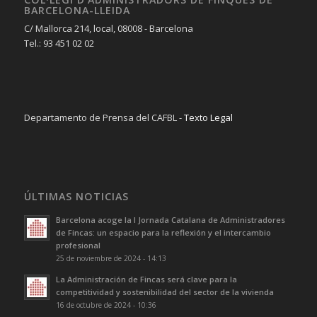
BARCELONA-LLEIDA
C/ Mallorca 214, local, 08008 - Barcelona
Tel.: 93 451 02 02
Departamento de Prensa del CAFBL -
Texto Legal
ÚLTIMAS NOTICIAS
Barcelona acoge la I Jornada Catalana de Administradores
de Fincas: un espacio para la reflexión y el intercambio
profesional
25 de noviembre de 2024 - 14:13
La Administración de Fincas será clave para la
competitividad y sostenibilidad del sector de la vivienda
16 de octubre de 2024 - 10:36