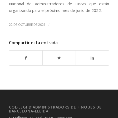
Nacional de Administradores de Fincas que están
organizando para el próximo mes de junio de 2022.
/
22 DE OCTUBRE DE 2021
Compartir esta entrada
COL·LEGI D’ADMINISTRADORS DE FINQUES DE
BARCELONA-LLEIDA
C/ Mallorca 214, local, 08008 - Barcelona