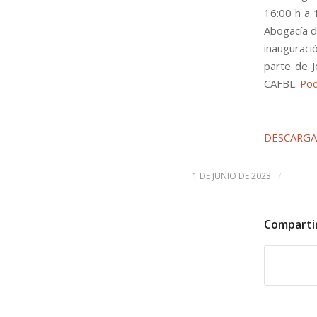
16:00 h a 
Abogacía d
inauguraci
parte de J
CAFBL.
Pod
DESCARGA
/
1 DE JUNIO DE 2023
Comparti