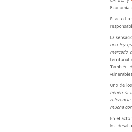
CAFBL, y
Economía d
El acto h
responsable
La sensaci
una ley qu
mercado de
territorial
También di
vulnerables
Uno de los
tienen ni 
referenci
mucha con
En el acto
los desah