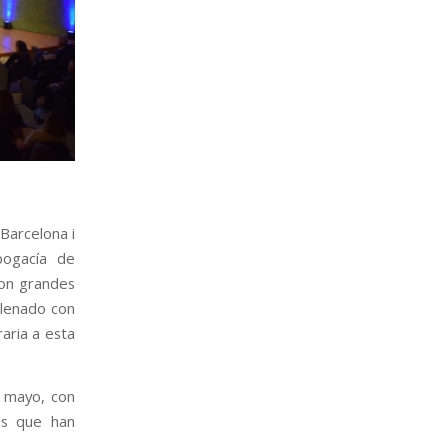
 Barcelona i
Abogacía de
con grandes
llenado con
aria a esta
e mayo, con
as que han