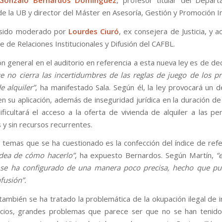
Gonzalo Bernardos Domínguez
, profesor titular del Depar
e la UB y director del Máster en Asesoría, Gestión y Promoción In
a sido moderado por
Lourdes Ciuró
, ex consejera de Justicia, y 
 de Relaciones Institucionales y Difusión del CAFBL.
ón general en el auditorio en referencia a esta nueva ley es de de
e no cierra las incertidumbres de las reglas de juego de los pr
 alquiler”
, ha manifestado Sala. Según él, la ley provocará un de
 en su aplicación, además de inseguridad jurídica en la duración de 
ficultará el acceso a la oferta de vivienda de alquiler a las p
 y sin recursos recurrentes.
 temas que se ha cuestionado es la confección del índice de ref
idea de cómo hacerlo”
, ha expuesto Bernardos. Según Martín,
“
a se ha configurado de una manera poco precisa, hecho que pu
fusión”.
 también se ha tratado la problemática de la okupación ilegal de 
ucios, grandes problemas que parece ser que no se han tenid