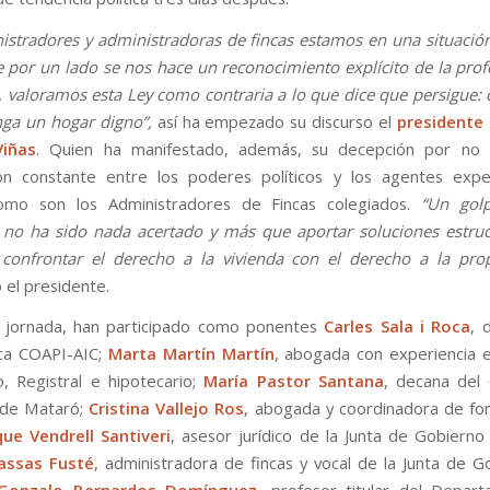
istradores y administradoras de fincas estamos en una situación
 por un lado se nos hace un reconocimiento explícito de la prof
a, valoramos esta Ley como contraria a lo que dice que persigue: 
ga un hogar digno”,
así ha empezado su discurso el
presidente 
iñas
. Quien ha manifestado, además, su decepción por no e
ión constante entre los poderes políticos y los agentes exp
omo son los Administradores de Fincas colegiados.
“Un gol
o no ha sido nada acertado y más que aportar soluciones estruc
confrontar el derecho a la vivienda con el derecho a la prop
 el presidente.
a jornada, han participado como ponentes
Carles Sala i Roca
, 
ica COAPI-AIC;
Marta Martín Martín
, abogada con experiencia 
io, Registral e hipotecario;
María Pastor Santana
, decana del
de Mataró;
Cristina Vallejo Ros
, abogada y coordinadora de fo
que Vendrell Santiveri
, asesor jurídico de la Junta de Gobierno
assas Fusté
, administradora de fincas y vocal de la Junta de G