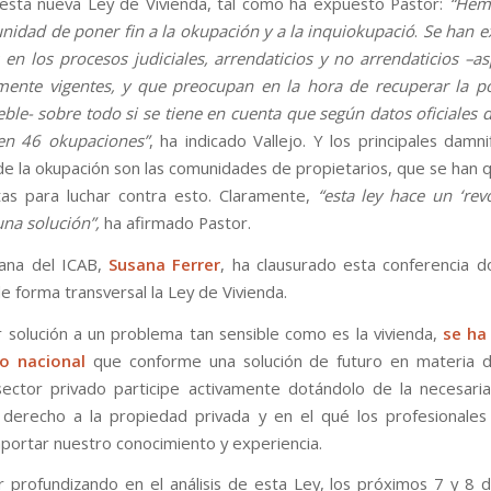
esta nueva Ley de Vivienda, tal como ha expuesto Pastor:
“Hem
nidad de poner fin a la okupación y a la inquiokupació
.
Se han e
en los procesos judiciales, arrendaticios y no arrendaticios –a
ente vigentes, y que preocupan en la hora de recuperar la p
ble- sobre todo si se tiene en cuenta que según datos oficiales 
en 46 okupaciones”
, ha indicado Vallejo. Y los principales damn
e la okupación son las comunidades de propietarios, que se han 
as para luchar contra esto. Claramente,
“esta ley hace un ‘rev
na solución”,
ha afirmado Pastor.
cana del ICAB,
Susana Ferrer
, ha clausurado esta conferencia 
e forma transversal la Ley de Vivienda.
 solución a un problema tan sensible como es la vivienda,
se ha
o nacional
que conforme una solución de futuro en materia de
ector privado participe activamente dotándolo de la necesari
el derecho a la propiedad privada y en el qué los profesionales
ortar nuestro conocimiento y experiencia.
r profundizando en el análisis de esta Ley, los próximos 7 y 8 d