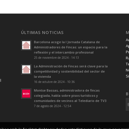
ÚLTIMAS NOTICIAS
A
Barcelona acoge la I Jornada Catalana de
A
Administradores de Fincas: un espacio para la
P
reflexión y el intercambio profesional
R
25 de noviembre de 2024 - 14:13
T
La Administración de Fincas será clave para la
N
competitividad y sostenibilidad del sector de
S
la vivienda
l
16 de octubre de 2024 - 10:36
Montse Bassas, administradora de fincas
B
colegiada, habla sobre pisos turísticos y
comunidades de vecinos al Telediario de TV3
7 de agosto de 2024 - 12:54