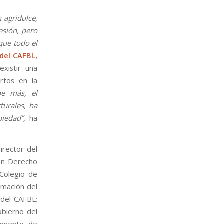
 agridulce,
esión, pero
que todo el
del CAFBL,
xistir una
ertos en la
pe más, el
turales, ha
iedad”,
ha
director del
en Derecho
 Colegio de
rmación del
 del CAFBL;
obierno del