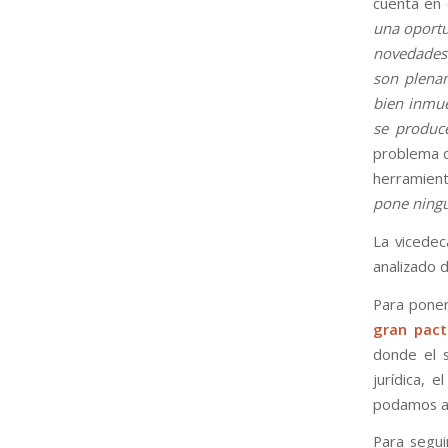
cuenta en 
una oportu
novedades 
son plenam
bien inmue
se produc
problema d
herramient
pone ningu
La vicede
analizado d
Para poner
gran pact
donde el s
jurídica, 
podamos ap
Para segui