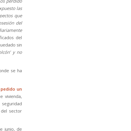
os perdido
xpuesto las
spectos que
osesión del
diariamente
ificados del
quedado sin
olcón’ y no
donde se ha
 pedido un
 vivienda,
a seguridad
 del sector
e junio, de