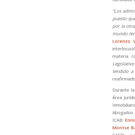
“Los admin
puesto que
por la otr
mundo ten
Lorenzo V
interlocuc
materia c
Legislativ
tendido a 
reafirmado
Durante l
Área Juríd
Inmobiliar
Abogados 
ICAB;
Enri
Montse B