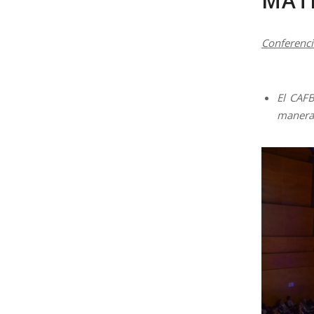
MATE
Conferenci
El CAFB
manera 