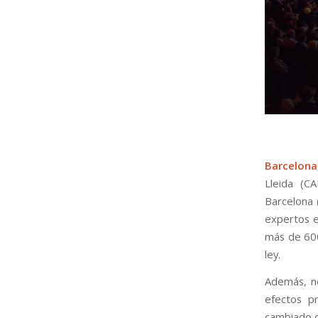
Barcelona,
Lleida (CA
Barcelona 
expertos e
más de 600
ley.
Además, no
efectos p
cambiado d