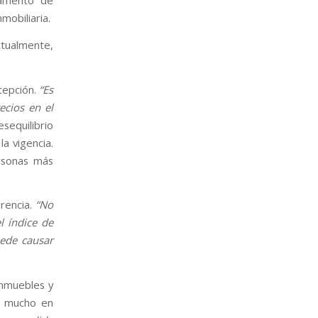
tamento de
mobiliaria.
actualmente,
cepción.
“Es
ecios en el
sequilibrio
la vigencia.
ersonas más
erencia.
“No
el índice de
ede causar
inmuebles y
o mucho en