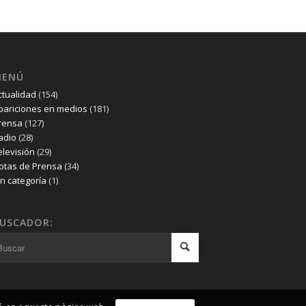
MENÚ
ctualidad
(154)
pariciones en medios
(181)
rensa
(127)
adio
(28)
elevisión
(29)
otas de Prensa
(34)
in categoría
(1)
USCADOR: