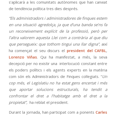
s’aplicarà a les comunitats autònomes que han canviat
de tendència política tres dies després.
“Els administradors i administradores de finques estem
en una situació agredolça, ja que d’una banda se’ns fa
un reconeixement explícit de la professió, però per
l’altra valorem aquesta Llei com a contrària al que diu
que persegueix: que tothom tingui una llar digna”,
així
ha començat el seu discurs el
president del CAFBL
,
Lorenzo Viñas
. Qui ha manifestat, a més, la seva
decepció per no existir una interlocució constant entre
els poders polítics i els agents experts en la matèria
com són els Administradors de Finques col·legiats. “
Un
cop més, el Legislatiu no ha estat gens encertat i més
que aportar solucions estructurals, ha tendit a
confrontar el dret a l’habitatge amb el dret a la
propietat”,
ha reblat el president.
Durant la jornada, han participat com a ponents
Carles