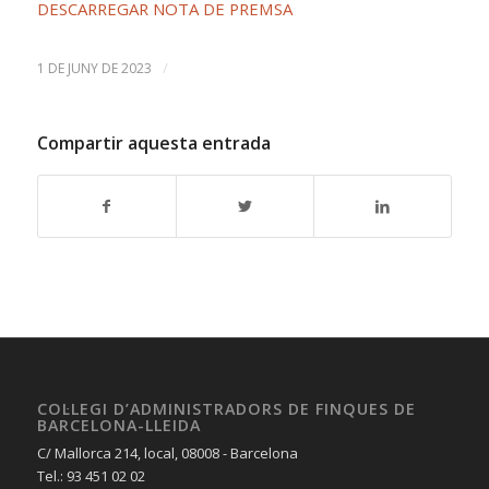
DESCARREGAR NOTA DE PREMSA
/
1 DE JUNY DE 2023
Compartir aquesta entrada
COL·LEGI D’ADMINISTRADORS DE FINQUES DE
BARCELONA-LLEIDA
C/ Mallorca 214, local, 08008 - Barcelona
Tel.: 93 451 02 02