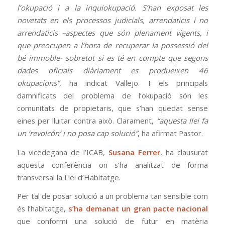
l’okupació i a la inquiokupació. S’han exposat les
novetats en els processos judicials,
arrendaticis i no
arrendaticis –aspectes que són plenament vigents, i
que preocupen a l’hora de recuperar la possessió del
bé immoble- sobretot si es té en compte que segons
dades oficials diàriament es produeixen 46
okupacions”
, ha indicat Vallejo. I els principals
damnificats del problema de l’okupació són les
comunitats de propietaris, que s’han quedat sense
eines per lluitar contra això. Clarament,
“aquesta llei fa
un ‘revolcón’ i no posa cap solució”
, ha afirmat Pastor.
La vicedegana de l’ICAB,
Susana Ferrer
, ha clausurat
aquesta conferència on s’ha analitzat de forma
transversal la Llei d’Habitatge.
Per tal de posar solució a un problema tan sensible com
és l’habitatge,
s’ha demanat un gran pacte nacional
que conformi una solució de futur en matèria