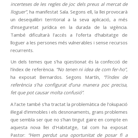
incerteses de les regles de joc dels preus al mercat de
lloguer”,
ha manifestat Sala. Segons ell, la llei provocarà
un desequilibri territorial a la seva aplicació, a més
d’inseguretat jurídica en la durada de la vigència.
També dificultarà l’accés a l’oferta d’habitatge de
lloguer a les persones més vulnerables i sense recursos
recurrents.
Un dels temes que s’ha qüestionat és la confecció de
l’índex de referència.
“
No tenen ni idea de com fer-ho”
,
ha exposat Bernardos. Segons Martín,
“l’índex de
referència s’ha configurat d’una manera poc precisa,
fet que pot causar molta confusió”
.
A l’acte també s’ha tractat la problemàtica de l’okupació
il·legal d’immobles i els desnonaments, grans problemes
que sembla ser que no s’han tingut gaire en compte en
aquesta nova llei d’Habitatge, tal com ha exposat
Pastor:
“Hem perdut una oportunitat de posar fi a