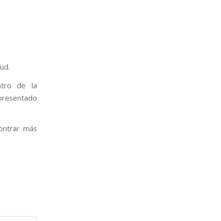
ud.
ntro de la
 presentado
ontrar más