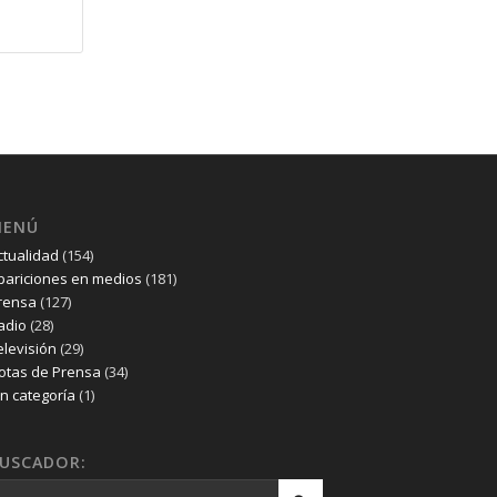
MENÚ
ctualidad
(154)
pariciones en medios
(181)
rensa
(127)
adio
(28)
elevisión
(29)
otas de Prensa
(34)
in categoría
(1)
USCADOR: