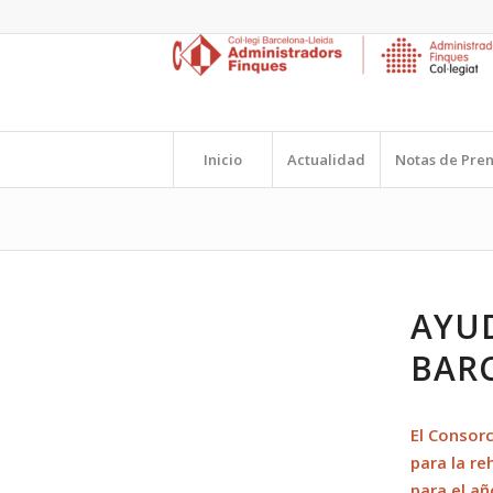
Inicio
Actualidad
Notas de Pre
AYUD
BAR
El Consor
para la re
para el a