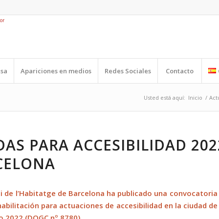
nsa
Apariciones en medios
Redes Sociales
Contacto
Usted está aquí:
Inicio
/
Act
AS PARA ACCESIBILIDAD 202
CELONA
ci de l’Habitatge de Barcelona ha publicado una
convocatoria
habilitación para actuaciones de accesibilidad en la ciudad d
ño 2022
(DOGC nº 8780).