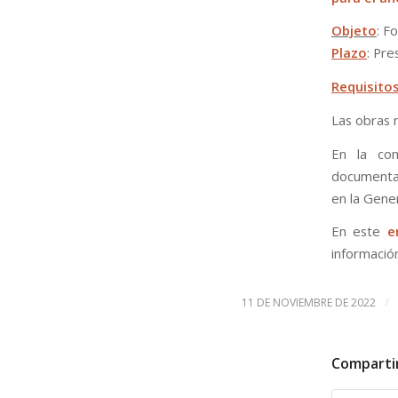
Objeto
: F
Plazo
: Pre
Requisitos
Las obras n
En la con
documentac
en la Gener
En este
e
informació
/
11 DE NOVIEMBRE DE 2022
Comparti