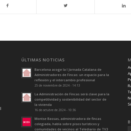
ÚLTIMAS NOTICIAS
A
Barcelona acoge la I Jornada Catalana de
A
Administradores de Fincas: un espacio para la
P
reflexión y el intercambio profesional
R
25 de noviembre de 2024 - 14:13
T
La Administración de Fincas será clave para la
N
competitividad y sostenibilidad del sector de
S
la vivienda
l
16 de octubre de 2024 - 10:36
Montse Bassas, administradora de fincas
B
colegiada, habla sobre pisos turísticos y
comunidades de vecinos al Telediario de TV3