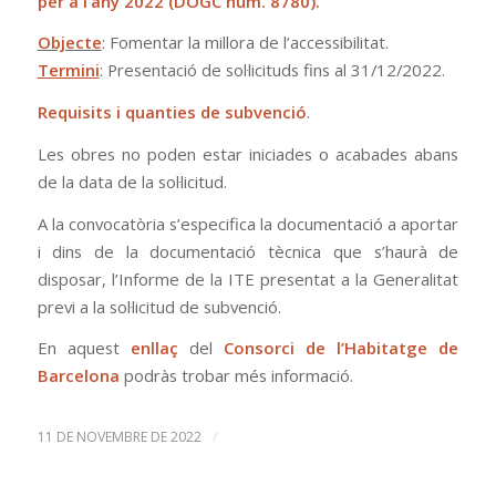
per a l’any 2022
(DOGC núm. 8780).
Objecte
: Fomentar la millora de l’accessibilitat.
Termini
: Presentació de sol·licituds fins al 31/12/2022.
Requisits i quanties de subvenció
.
Les obres no poden estar iniciades o acabades abans
de la data de la sol·licitud.
A la convocatòria s’especifica la documentació a aportar
i dins de la documentació tècnica que s’haurà de
disposar, l’Informe de la ITE presentat a la Generalitat
previ a la sol·licitud de subvenció.
En aquest
enllaç
del
Consorci de l’Habitatge de
Barcelona
podràs trobar més informació.
/
11 DE NOVEMBRE DE 2022