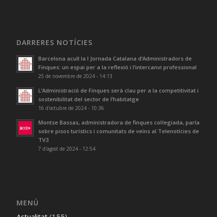
DARRERES NOTÍCIES
Barcelona acull la I Jornada Catalana d’Administradors de
Finques: un espai per a la reflexió i l’intercanvi professional
25 de novembre de 2024 - 14:13
L’Administració de Finques serà clau per a la competitivitat i
sostenibilitat del sector de l’habitatge
16 d'octubre de 2024 - 10:36
Montse Bassas, administradora de finques col·legiada, parla
sobre pisos turístics i comunitats de veïns al Telenotícies de
TV3
7 d'agost de 2024 - 12:54
MENÚ
Actualitat
(155)