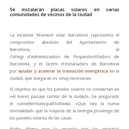
Se instalarán placas solares en varias
comunidades de vecinos de la ciudad
La iniciativa ‘
Moment
solar Barcelona’ representa el
compromiso absoluto del Ayuntamiento de
Barcelona,
el
Col
·
legi
d’
Administradors
de
Finques
i
Instl
·
ladors
de
Barcelona, y el
Gremi
d’
Instal
·
ladors
de Barcelona
por
ayudar y acelerar la transición energética
en la
ciudad, que aseguran es «muy necesaria».
El objetivo es que los paneles solares se conviertan en
«el nuevo paisaje común de la ciudad», ha asegurado
el
conseller
municipal
Eloi
Badia
. «Que sea la nueva
normalidad» que la mayoría de la energía provenga de
los paneles solares de las casas.
Badia
afirma que la apuesta por las energías