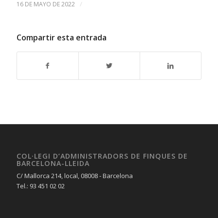
/
16 DE MAYO DE 2022
Compartir esta entrada
COL·LEGI D’ADMINISTRADORS DE FINQUES DE
BARCELONA-LLEIDA
C/ Mallorca 214, local, 08008 - Barcelona
Tel.: 93 451 02 02