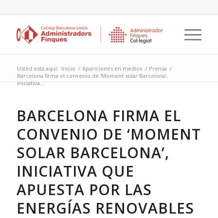
Usted está aquí:
Inicio
/
Apariciones en medios
/
Prensa
/
Barcelona firma el convenio de ‘Moment solar Barcelona’,
iniciativa...
BARCELONA FIRMA EL
CONVENIO DE ‘MOMENT
SOLAR BARCELONA’,
INICIATIVA QUE
APUESTA POR LAS
ENERGÍAS RENOVABLES