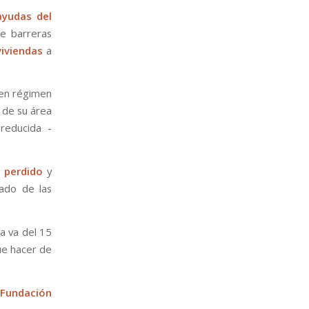
ayudas del
de barreras
viviendas
a
 en régimen
y de su área
reducida -
 perdido
y
ado de las
ia va del 15
que hacer de
Fundación