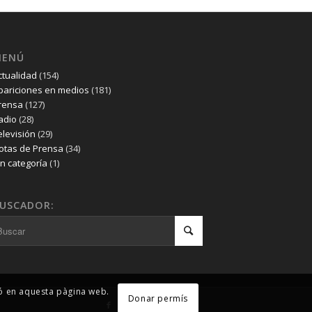
MENÚ
ctualidad
(154)
pariciones en medios
(181)
rensa
(127)
adio
(28)
elevisión
(29)
otas de Prensa
(34)
in categoría
(1)
USCADOR:
ió en aquesta pàgina web.
Donar permís