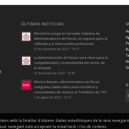
ÚLTIMAS NOTICIAS
A
Barcelona acoge la I Jornada Catalana de
A
Administradores de Fincas: un espacio para la
P
reflexión y el intercambio profesional
R
25 de noviembre de 2024 - 14:13
T
La Administración de Fincas será clave para la
N
competitividad y sostenibilidad del sector de
S
la vivienda
l
16 de octubre de 2024 - 10:36
Montse Bassas, administradora de fincas
B
colegiada, habla sobre pisos turísticos y
comunidades de vecinos al Telediario de TV3
7 de agosto de 2024 - 12:54
okies amb la finalitat d'obtenir dades estadístiques de la seva navegac
nuar navegant està acceptant la instal·lació i l'ús de cookies.