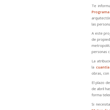
Te informa
Programa
arquitectó
las person
A este pro
de propieda
metropoli
personas c
La atribuc
la
cuantía
obras, con
El plazo de
de abril ha
forma tele
Si necesit