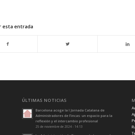
r esta entrada
ÚLTIMAS NOTICIAS
A
Barcelona acoge la I Jornada Catalana de
A
Administradores de Fincas: un espacio para la
P
reflexión y el intercambio profesional
R
25 de noviembre de 2024 - 14:13
T