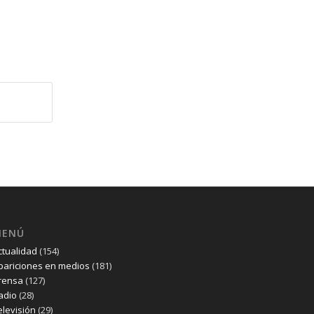
MENÚ
ctualidad
(154)
pariciones en medios
(181)
rensa
(127)
adio
(28)
elevisión
(29)