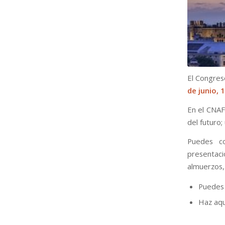
El Congres
de junio, 1
En el CNAF
del futuro;
Puedes c
presentac
almuerzos,
Puedes 
Haz aqu