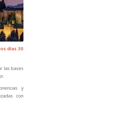
los días 30
r las bases
or.
onencias y
izadas con