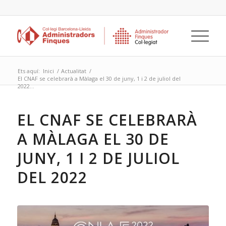
Ets aquí:
Inici
/
Actualitat
/
El CNAF se celebrarà a Màlaga el 30 de juny, 1 i 2 de juliol del
2022...
EL CNAF SE CELEBRARÀ
A MÀLAGA EL 30 DE
JUNY, 1 I 2 DE JULIOL
DEL 2022