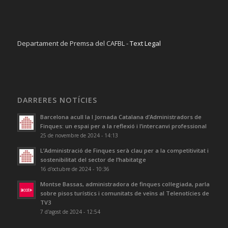
Departament de Premsa del CAFBL -
Text Legal
DARRERES NOTÍCIES
Barcelona acull la I Jornada Catalana d’Administradors de
Finques: un espai per a la reflexió i l’intercanvi professional
25 de novembre de 2024 - 14:13
L’Administració de Finques serà clau per a la competitivitat i
sostenibilitat del sector de l’habitatge
16 d'octubre de 2024 - 10:36
Montse Bassas, administradora de finques col·legiada, parla
sobre pisos turístics i comunitats de veïns al Telenotícies de
TV3
7 d'agost de 2024 - 12:54