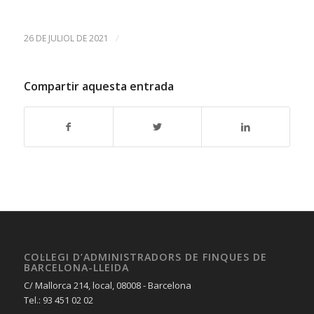
/
26 DE JULIOL DE 2021
Compartir aquesta entrada
COL·LEGI D’ADMINISTRADORS DE FINQUES DE
BARCELONA-LLEIDA
C/ Mallorca 214, local, 08008 - Barcelona
Tel.: 93 451 02 02