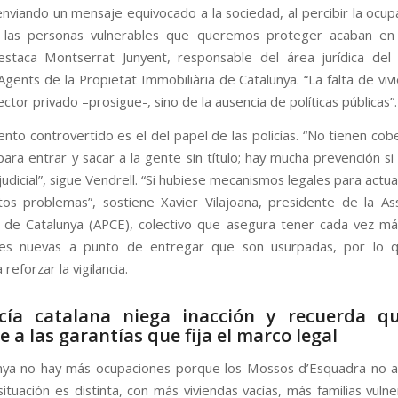
nviando un mensaje equivocado a la sociedad, al percibir la ocu
to, las personas vulnerables que queremos proteger acaban e
estaca Montserrat Junyent, responsable del área jurídica del
’Agents de la Propietat Immobiliària de Catalunya. “La falta de vi
ector privado –prosigue-, sino de la ausencia de políticas públicas”.
nto controvertido es el del papel de las policías. “No tienen cobe
para entrar y sacar a la gente sin título; hay mucha prevención s
judicial”, sigue Vendrell. “Si hubiese mecanismos legales para actu
tos problemas”, sostiene Xavier Vilajoana, presidente de la As
de Catalunya (APCE), colectivo que asegura tener cada vez m
es nuevas a punto de entregar que son usurpadas, por lo 
 reforzar la vigilancia.
icía catalana niega inacción y recuerda q
e a las garantías que fija el marco legal
nya no hay más ocupaciones porque los Mossos d’Esquadra no a
ituación es distinta, con más viviendas vacías, más familias vuln