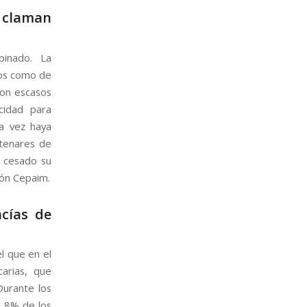
, claman
binado. La
ños como de
con escasos
cidad para
da vez haya
tenares de
n cesado su
ión Cepaim.
acías de
l que en el
arias, que
Durante los
1,8% de los