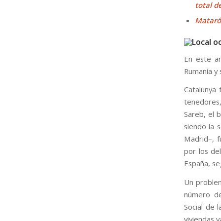
total d
Mataró
En este a
Rumanía y 
Catalunya 
tenedores,
Sareb, el 
siendo la 
Madrid–, f
por los de
España, seg
Un problem
número de 
Social de l
viviendas v