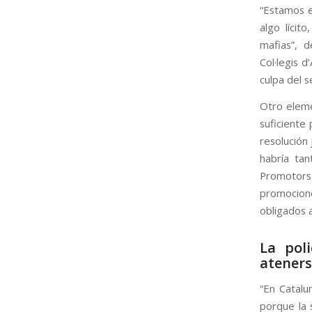
“Estamos e
algo líci
mafias”, d
Col·legis d
culpa del s
Otro eleme
suficiente 
resolución 
habría tan
Promotors 
promocion
obligados a
La pol
ateners
“En Catalu
porque la s