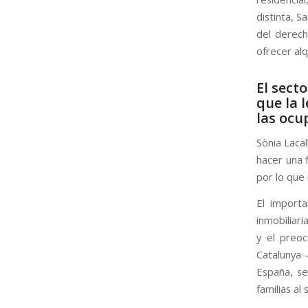
distinta, S
del derech
ofrecer alq
El sect
que la 
las ocu
Sònia Lacal
hacer una f
por lo que
El import
inmobiliari
y el preo
Catalunya 
España, se
familias al