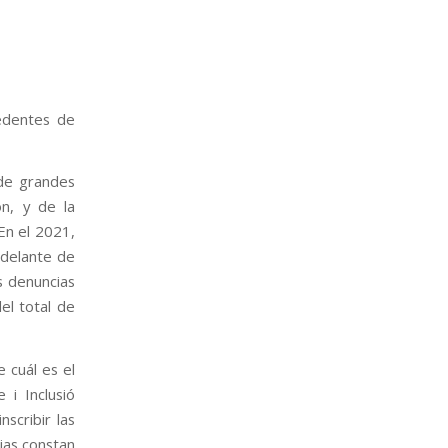
edentes de
 de grandes
ón, y de la
En el 2021,
 delante de
s denuncias
el total de
 cuál es el
 i Inclusió
nscribir las
rias constan