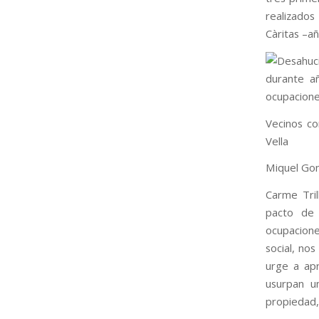
realizados
Càritas –añ
Vecinos co
Vella
Miquel Gon
Carme Tril
pacto de 
ocupacione
social, nos
urge a ap
usurpan u
propiedad,