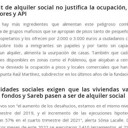
cit de alquiler social no justifica la ocupación
res y API
hay más ingredientes que alimentan este peligroso com
 de grupos mafiosos que se apropian de pisos tanto de peque
opietarios y los ofrecen por 2.000 o 3.000 euros a ciudadanos 
 sobre todo a inmigrantes sin papeles y por tanto sin capa
 un alquiler, alimenta la usurpación de casas. También que ca
es disponibles en zonas como el Poblenou, que alojaban a cen
ha desviado la ocupación a pisos y locales comerciales que ha
apunta Raúl Martínez, subdirector en los últimos años de la fundac
idades sociales exigen que las viviendas v
 fondos y Sareb pasen a ser de alquiler social
vos son “el aumento de los desahucios, estamos en el mismo nive
imestre del 2019, y el incremento de las ejecuciones hipotec
un 57% en el cuarto trimestre del 2021”, alerta Sònia Lacalle. 
ros meses de este 2022 se ejecutaron 2.410 lanzamientos, el 2