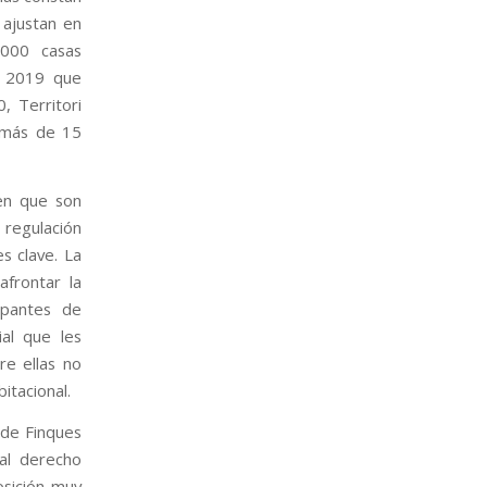
 ajustan en
.000 casas
l 2019 que
, Territori
 más de 15
en que son
 regulación
s clave. La
afrontar la
upantes de
ial que les
re ellas no
itacional.
 de Finques
al derecho
osición muy