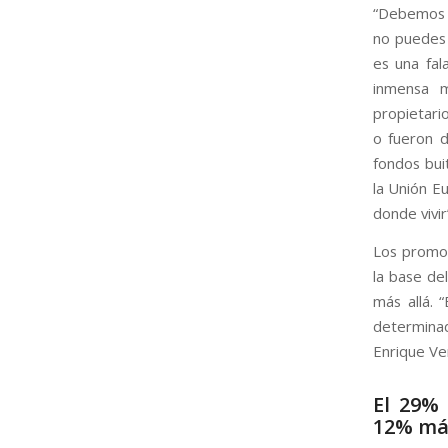
“Debemos s
no puedes 
es una fal
inmensa m
propietari
o fueron 
fondos buit
la Unión E
donde vivir
Los promot
la base de
más allá. 
determinad
Enrique Ven
El 29% 
12% más