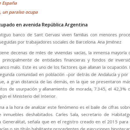
e España
, un paraíso ocupa
ntiguo banco de Sant Gervasi viven familias con menores proc
seguidas por trabajadores sociales de Barcelona.
Ana Jiménez
tiene decenas de miles de viviendas vacías, la inmensa mayoría
 principalmente de entidades financieras y fondos de inversi
banco malo. Este es uno de los factores que allanan la ocupación. 
segunda comunidad en población –por detrás de Andalucía y por
ue, a gran distancia de las demás, en la que se presentaron má
litos de usurpación y allanamiento de morada, 7.345, el 42,3% d
ún el Ministerio del Interior.
a a la hora de analizar este fenómeno es el baile de cifras sobre
inmuebles deshabitados. Carles Sala, secretario de Habitatge
a Generalitat, señala que en el registro creado en el 2015 para i
acías o sin título habilitante procedentes de ejecuciones hipoteca