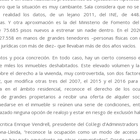
ro que la situación es muy cambiante. Sala considera que no se
 realidad los datos, de un lejano 2011, del INE, de 448
as. Y otra aproximación es la del Ministerio de Fomento de
 75.685 pisos nuevos a estrenar sin nadie dentro. En el 2020
ó 27.558 en manos de grandes tenedores –personas físicas con
 jurídicas con más de diez– que llevaban más de dos años vacíos.
tos y poca concreción. En todo caso, hay un cierto consenso 
 miles los inmuebles deshabitados. Este elevado volumen y la
obre el derecho a la vivienda, muy controvertida, son dos factore
, que modifica otras tres del 2007, el 2015 y el 2016 para 
a en el ámbito residencial, reconoce el derecho de los oc
de grandes propietarios a recibir una oferta de alquiler soc
edarse en el inmueble si reúnen una serie de condiciones, ent
azado ninguna opción de realojo y estar en riesgo de exclusión hab
critica Enrique Vendrell, presidente del Col.legi d’Administradors
ona-Lleida, “reconoce la ocupación como un modo de acceso 
l, no hay nada equivalente en otras comunidades”. Desde una p