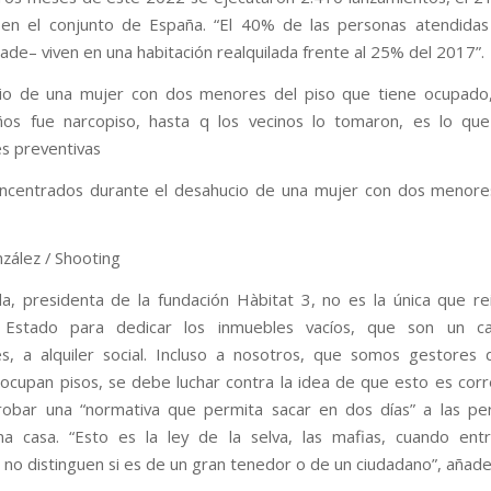
 en el conjunto de España. “El 40% de las personas atendida
ade– viven en una habitación realquilada frente al 25% del 2017”.
ncentrados durante el desahucio de una mujer con dos menore
zález / Shooting
la, presidenta de la fundación Hàbitat 3, no es la única que rei
Estado para dedicar los inmuebles vacíos, que son un c
s, a alquiler social. Incluso a nosotros, que somos gestores 
 ocupan pisos, se debe luchar contra la idea de que esto es corre
robar una “normativa que permita sacar en dos días” a las pe
na casa. “Esto es la ley de la selva, las mafias, cuando ent
 no distinguen si es de un gran tenedor o de un ciudadano”, añade