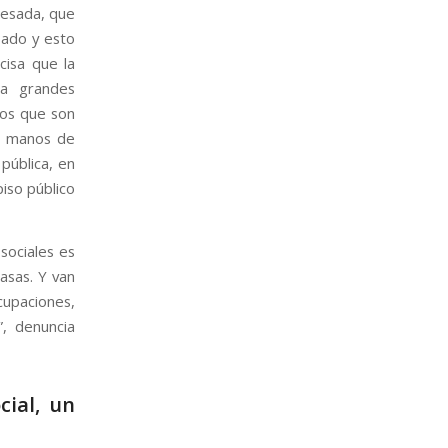
resada, que
pado y esto
cisa que la
 a grandes
los que son
n manos de
 pública, en
iso público
sociales es
asas. Y van
cupaciones,
”, denuncia
cial, un