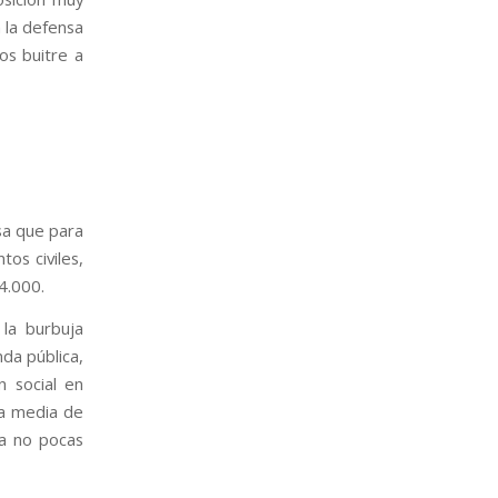
n la defensa
os buitre a
isa que para
tos civiles,
4.000.
la burbuja
nda pública,
 social en
la media de
 a no pocas