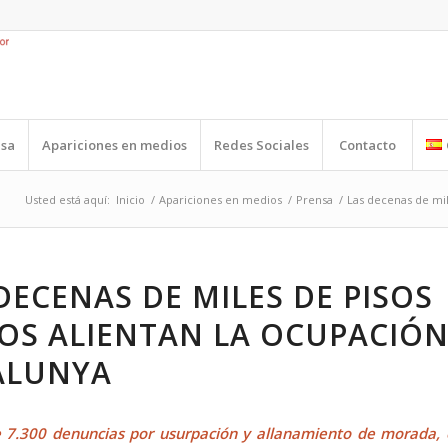
nsa
Apariciones en medios
Redes Sociales
Contacto
Usted está aquí:
Inicio
/
Apariciones en medios
/
Prensa
/
Las decenas de mil
DECENAS DE MILES DE PISOS
OS ALIENTAN LA OCUPACIÓN
ALUNYA
 7.300 denuncias por usurpación y allanamiento de morada, 