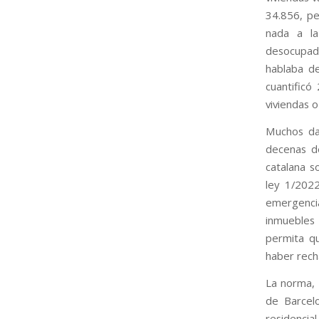
34.856, pe
nada a la
desocupad
hablaba de
cuantific
viviendas o
Muchos da
decenas de
catalana s
ley 1/2022
emergenci
inmuebles 
permita qu
haber rech
La norma, 
de Barcel
residencia