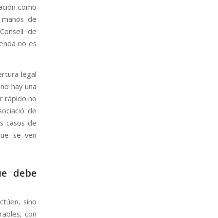
pación como
n manos de
 Consell de
vienda no es
rtura legal
i no hay una
ar rápido no
sociació de
ás casos de
que se ven
ue debe
ctúen, sino
erables, con