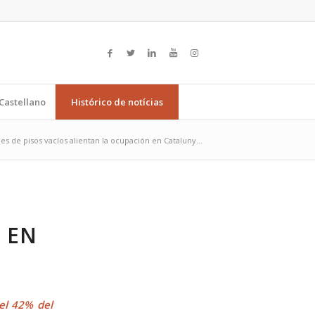
Castellano
Histórico de notícias
es de pisos vacíos alientan la ocupación en Cataluny...
 EN
el 42% del