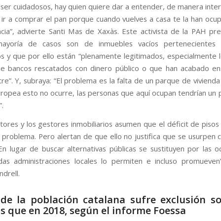
er cuidadosos, hay quien quiere dar a entender, de manera inte
ir a comprar el pan porque cuando vuelves a casa te la han ocu
acia”, advierte Santi Mas de Xaxàs. Este activista de la PAH pre
ayoría de casos son de inmuebles vacíos pertenecientes
os y que por ello están “plenamente legitimados, especialmente 
de bancos rescatados con dinero público o que han acabado e
re”. Y, subraya: “El problema es la falta de un parque de vivienda
uropea esto no ocurre, las personas que aquí ocupan tendrían un p
”.
ores y los gestores inmobiliarios asumen que el déficit de pisos 
l problema. Pero alertan de que ello no justifica que se usurpen c
“En lugar de buscar alternativas públicas se sustituyen por las o
as administraciones locales lo permiten e incluso promueven
drell.
de la población catalana sufre exclusión so
 que en 2018, según el informe Foessa