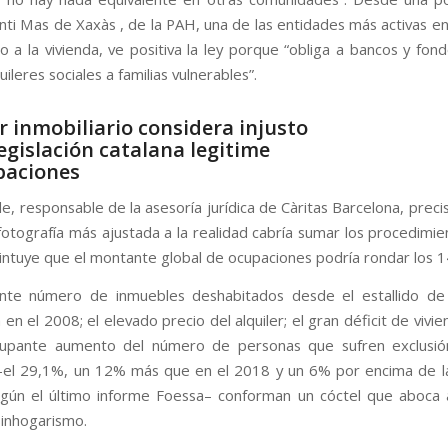
anti Mas de Xaxàs , de la PAH, una de las entidades más activas e
o a la vivienda, ve positiva la ley porque “obliga a bancos y fond
uileres sociales a familias vulnerables”.
or inmobiliario considera injusto
legislación catalana legitime
paciones
le, responsable de la asesoría jurídica de Càritas Barcelona, prec
otografía más ajustada a la realidad cabría sumar los procedimien
 intuye que el montante global de ocupaciones podría rondar los 1
ante número de inmuebles deshabitados desde el estallido de 
a en el 2008; el elevado precio del alquiler; el gran déficit de vivie
cupante aumento del número de personas que sufren exclusión
–el 29,1%, un 12% más que en el 2018 y un 6% por encima de 
gún el último informe Foessa– conforman un cóctel que aboca
 sinhogarismo.