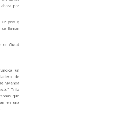
s ahora por
s en Ciutat
vindica “un
aladero de
de vivienda
cto”. Trilla
rsonas que
ran en una
.