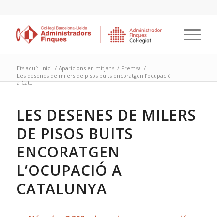
Ets aquí:
Inici
/
Aparicions en mitjans
/
Premsa
/
Les desenes de milers de pisos buits encoratgen l’ocupació
a Cat...
LES DESENES DE MILERS
DE PISOS BUITS
ENCORATGEN
L’OCUPACIÓ A
CATALUNYA