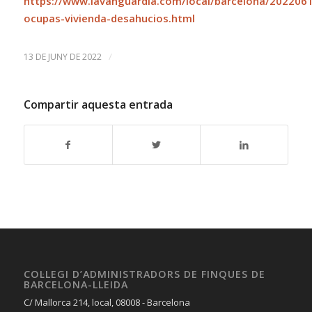
https://www.lavanguardia.com/local/barcelona/202206
ocupas-vivienda-desahucios.html
/
13 DE JUNY DE 2022
Compartir aquesta entrada
COL·LEGI D’ADMINISTRADORS DE FINQUES DE
BARCELONA-LLEIDA
C/ Mallorca 214, local, 08008 - Barcelona