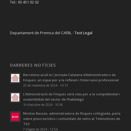
Tel.: 93 451 02 02
Departament de Premsa del CAFBL -
Text Legal
DARRERES NOTÍCIES
Barcelona acull la I Jornada Catalana d’Administradors de
Finques: un espai per a la reflexió i l’intercanvi professional
25 de novembre de 2024 - 14:13
L’Administració de Finques serà clau per a la competitivitat i
sostenibilitat del sector de l’habitatge
16 d'octubre de 2024 - 10:36
Montse Bassas, administradora de finques col·legiada, parla
sobre pisos turístics i comunitats de veïns al Telenotícies de
TV3
7 d'agost de 2024 - 12:54