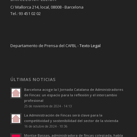
C/ Mallorca 214, local, 08008 - Barcelona
Tel.: 93 451 02 02
Departamento de Prensa del CAFBL -
Texto Legal
ÚLTIMAS NOTICIAS
Barcelona acoge la I Jornada Catalana de Administradores
de Fincas: un espacio para la reflexión y el intercambio
profesional
25 de noviembre de 2024 - 14:13
La Administración de Fincas será clave para la
competitividad y sostenibilidad del sector de la vivienda
16 de octubre de 2024 - 10:36
Montse Bassas, administradora de fincas colegiada, habla