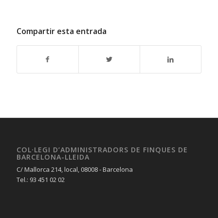
Compartir esta entrada
COL·LEGI D’ADMINISTRADORS DE FINQUES DE
BARCELONA-LLEIDA
C/ Mallorca 214, local, 08008 - Barcelona
Tel.: 93 451 02 02