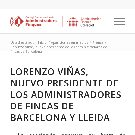
Usted está aquí:
Inicio
/
Apariciones en medios
/
Prensa
/
Lorenzo Viñas, nuevo presidente de los administradores de
fincas de Barcelona ...
LORENZO VIÑAS,
NUEVO PRESIDENTE DE
LOS ADMINISTRADORES
DE FINCAS DE
BARCELONA Y LLEIDA