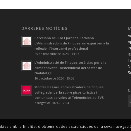
DARRERES NOTÍCIES
A
Barcelona acull la I Jornada Catalana
A
d’Administradors de Finques: un espai per a la
P
reflexió i l’intercanvi professional
R
25 de novembre de 2024 - 14:13
T
L’Administració de Finques serà clau per a la
N
competitivitat i sostenibilitat del sector de
S
l’habitatge
16 d'octubre de 2024 - 10:36
Montse Bassas, administradora de finques
C
col·legiada, parla sobre pisos turístics i
comunitats de veïns al Telenotícies de TV3
7 d'agost de 2024 - 12:54
okies amb la finalitat d'obtenir dades estadístiques de la seva navegac