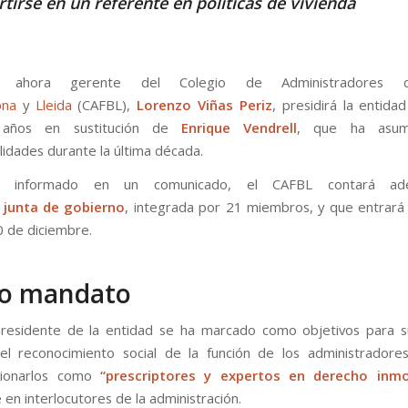
tirse en un referente en políticas de vivienda
a ahora gerente del Colegio de Administradores d
ona
y
Lleida
(CAFBL),
Lorenzo Viñas Periz
, presidirá la entida
 años en sustitución de
Enrique
Vendrell
, que ha asum
lidades durante la última década.
 informado en un comunicado, el CAFBL contará a
junta
de
gobierno
, integrada por 21 miembros, y que entrará 
 de diciembre.
o mandato
presidente de la entidad se ha marcado como objetivos para 
el reconocimiento social de la función de los administradore
cionarlos como
“prescriptores y expertos en derecho inmob
 en interlocutores de la administración.