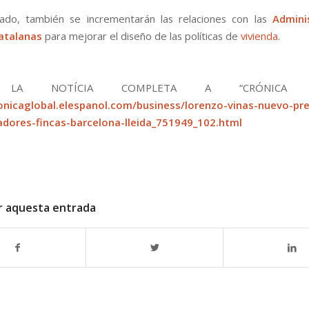
lado, también se incrementarán las relaciones con las
Admini
catalanas
para mejorar el diseño de las políticas de
vivienda
.
R LA NOTÍCIA COMPLETA A “CRÓNICA GL
ronicaglobal.elespanol.com/business/lorenzo-vinas-nuevo-pr
adores-fincas-barcelona-lleida_751949_102.html
r aquesta entrada