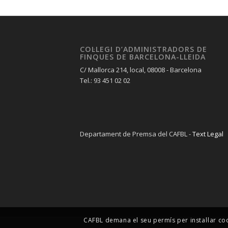
COL·LEGI D’ADMINISTRADORS DE
FINQUES DE BARCELONA-LLEIDA
C/ Mallorca 214, local, 08008 - Barcelona
Tel.: 93 451 02 02
Departament de Premsa del CAFBL -
Text Legal
CAFBL demana el seu permís per instal·lar co