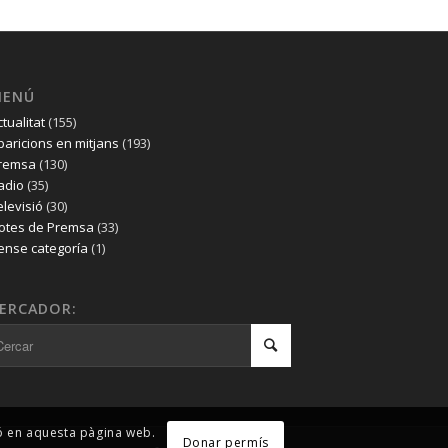
MENÚ
ctualitat
(155)
paricions en mitjans
(193)
remsa
(130)
adio
(35)
elevisió
(30)
otes de Premsa
(33)
ense categoría
(1)
ERCADOR:
ió en aquesta pàgina web.
Donar permís