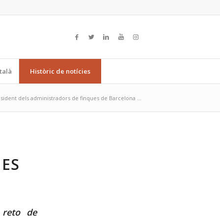
talà
Històric de notícies
sident dels administradors de finques de Barcelona ...
UES
 reto de