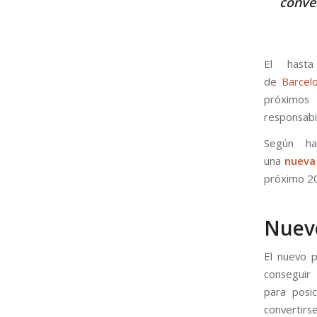
conver
El hast
de
Barcel
próximos
responsabi
Según ha
una
nueva
próximo 20
Nuev
El nuevo 
conseguir 
para posi
convertirse