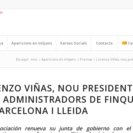
sa
Aparicions en mitjans
Xarxes Socials
Contacte
Ca
Ets aquí:
Inici
/
Aparicions en mitjans
/
Premsa
/
Lorenzo Viñas, nou pre
NZO VIÑAS, NOU PRESIDENT
S ADMINISTRADORS DE FINQ
ARCELONA I LLEIDA
ociación renueva su junta de gobierno con el