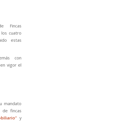
e Fincas
d los cuatro
ido estas
demás con
en vigor el
su mandato
s de fincas
iliario”
y