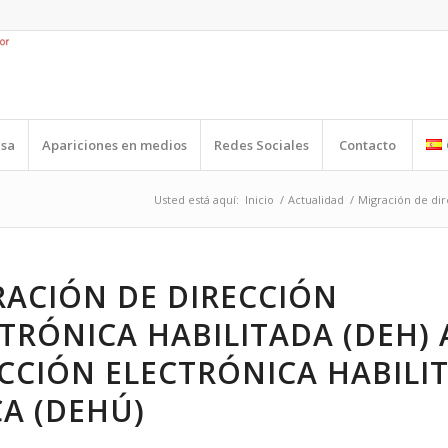
nsa
Apariciones en medios
Redes Sociales
Contacto
Usted está aquí:
Inicio
/
Actualidad
/
Migración de dire
RACIÓN DE DIRECCIÓN
TRÓNICA HABILITADA (DEH) 
CCIÓN ELECTRÓNICA HABILI
A (DEHÚ)