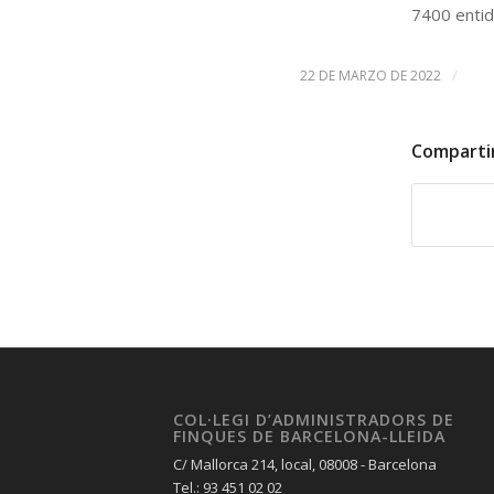
7400 entid
/
22 DE MARZO DE 2022
Comparti
COL·LEGI D’ADMINISTRADORS DE
FINQUES DE BARCELONA-LLEIDA
C/ Mallorca 214, local, 08008 - Barcelona
Tel.: 93 451 02 02