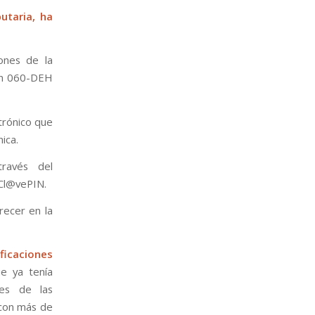
utaria, ha
iones de la
zón 060-DEH
trónico que
ica.
ravés del
 Cl@vePIN.
recer en la
icaciones
ue ya tenía
es de las
con más de