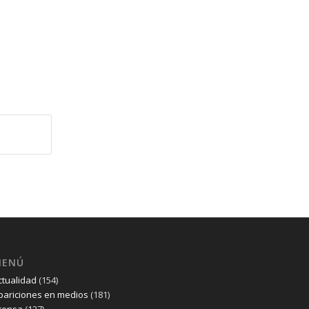
MENÚ
ctualidad
(154)
pariciones en medios
(181)