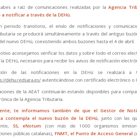
abes a raíz de comunicaciones realizadas por la
Agencia Trib
 notificar a través de la DEHú.
 periodo transitorio, el envío de notificaciones y comunicac
ibutaria se producirá simultáneamente a través del antiguo bu
del nuevo DEHú, coexistiendo ambos buzones hasta el 4 de abril.
otivo aconsejamos verificar los datos y sobre todo el correo elec
la DEHú, necesarios para recibir los avisos de notificación electrón
ción de las notificaciones en la DEHú se realizará a t
s://dehu.redsara.es/
autenticándose con certificado electrónico o
caciones de la AEAT continuarán estando disponibles para compa
ónica de la Agencia Tributaria.
mente, te informamos también de que el Gestor de Notif
ya contempla el nuevo buzón de la DEHú
, junto con las q
ente,
SS, eNotum
(con más de 1000 organismos emisor
ciones públicas catalanas),
FNMT, el Punto de Acceso General
(