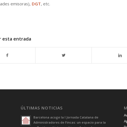
ades emisoras),
DGT
, etc.
r esta entrada
ÚLTIMAS NOTICIAS
A
Barcelona acoge la I Jornada Catalana de
A
Administradores de Fincas: un espacio para la