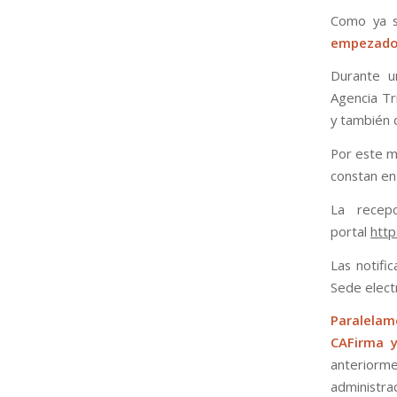
Como ya s
empezado a
Durante un
Agencia Tr
y también 
Por este m
constan en 
La recep
portal
http
Las notifi
Sede electr
Paralela
CAFirma 
anteriorm
administra