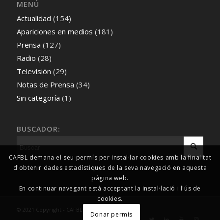
MENÚ
Actualidad
(154)
Apariciones en medios
(181)
Prensa
(127)
Radio
(28)
Televisión
(29)
Notas de Prensa
(34)
Sin categoría
(1)
BUSCADOR:
CAFBL demana el seu permís per instal·lar cookies amb la finalitat
d'obtenir dades estadístiques de la seva navegació en aquesta
pàgina web.
En continuar navegant està acceptant la instal·lació i l'ús de
cookies.
© 2021 Copyright - CAFBL Comunicació
Donar permís